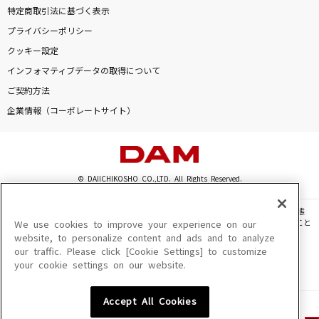
特定商取引法に基づく表示
プライバシーポリシー
クッキー設定
インフォマティブデータの取得について
ご契約方法
企業情報（コーポレートサイト）
© DAIICHIKOSHO CO.,LTD. All Rights Reserved.
このサイトに掲載されている一切の文章・画像・写真・動画・音声等を、手段や形態
を問わず、著作権法の定める範囲を超えて無断で複製、転載、ファイル化などすること
We use cookies to improve your experience on our
を禁じます。
website, to personalize content and ads and to analyze
our traffic. Please click [Cookie Settings] to customize
楽曲及びコンテンツは、機種によりご利用いただけない場合があります。
your cookie settings on our website.
楽曲及びコンテンツの配信日、配信内容が変更になる場合があります。
楽曲によりMYリスト保存ができない場合があります。
Accept All Cookies
JASRAC許諾番号
6602250213Y31015 6602250112Y38026 6602250240Y31015