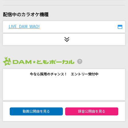
[生音]サウダージ
ポルノグラフィティ
配信中のカラオケ機種
A.I
LIVE DAM WAO!
美風藍(cv.蒼井翔太)
[生音]君に届け
flumpool
2026年8月度
君に逢いたくて
今なら採用のチャンス！ エントリー受付中
GACKT(Gackt)
未来予想図 ～VERSION '07～
DREAMS COME TRUE
DAM★ともボーカルエントリーランキング
[生音]明日はきっといい日になる
動画公開曲を見る
録音公開曲を見る
高橋 優