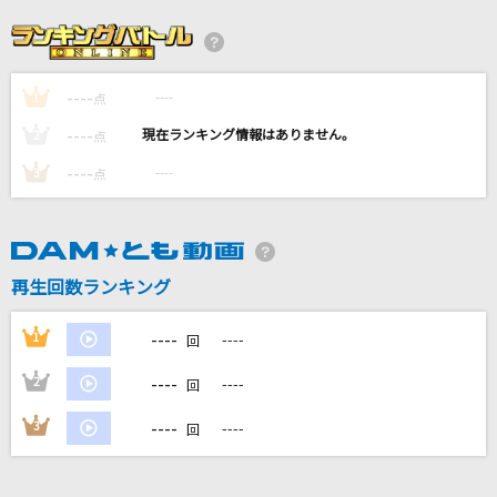
[生音]もうひとつの土曜日
浜田省吾
----
----
1
まほろばアスタリスク
点
≠ME
----
----
2
点
----
----
3
点
[生音]シーズン・イン・ザ・サン
TUBE(チューブ)
We'll go together
再生回数ランキング
Snow Man
----
1
----
回
もっと見る
----
2
----
回
DAMの新曲・ランキングなど
----
3
----
回
カラオケ最新情報をチェック！