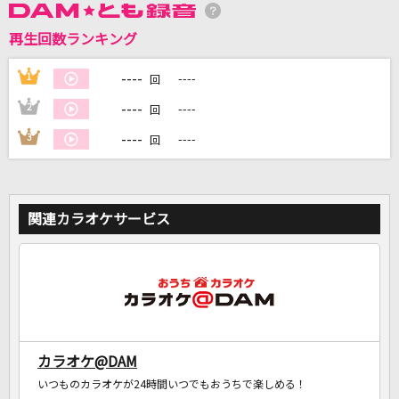
再生回数ランキング
DAMに会員登録・ログインして
カラオケをもっと楽しもう！
----
1
----
回
----
2
----
回
----
3
----
回
自宅でカラオケ歌い放題！
家族や友達と一緒に！練習にも！
関連カラオケサービス
カラオケ@DAM
いつものカラオケが24時間いつでもおうちで楽しめる！