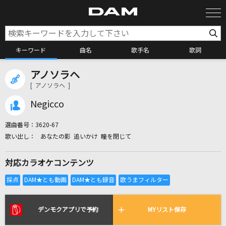
キーワード
曲名
歌手名
歌詞
アノソラヘ
カラオケ検索
[ アノソラヘ ]
Negicco
カラオケ店舗検索
選曲番号：
3620-67
あなたの影 追いかけ 瞳を閉じて
カラオケリクエスト
対応カラオケコンテンツ
全国りれき
リアルタイムで歌われている曲の一覧
デンモクアプリで予約
MYリスト保存