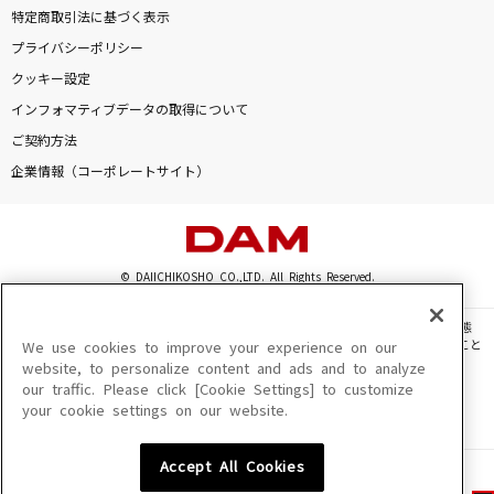
特定商取引法に基づく表示
プライバシーポリシー
クッキー設定
インフォマティブデータの取得について
ご契約方法
企業情報（コーポレートサイト）
© DAIICHIKOSHO CO.,LTD. All Rights Reserved.
このサイトに掲載されている一切の文章・画像・写真・動画・音声等を、手段や形態
を問わず、著作権法の定める範囲を超えて無断で複製、転載、ファイル化などすること
We use cookies to improve your experience on our
を禁じます。
website, to personalize content and ads and to analyze
our traffic. Please click [Cookie Settings] to customize
楽曲及びコンテンツは、機種によりご利用いただけない場合があります。
your cookie settings on our website.
楽曲及びコンテンツの配信日、配信内容が変更になる場合があります。
楽曲によりMYリスト保存ができない場合があります。
Accept All Cookies
JASRAC許諾番号
6602250213Y31015 6602250112Y38026 6602250240Y31015