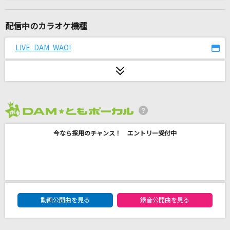
アメヲマツ、
美波
配信中のカラオケ機種
[プロオケ]for you...
LIVE DAM WAO!
高橋真梨子
ホログラム
NICO Touches the Walls
2026年8月度
緑の日々
今なら採用のチャンス！ エントリー受付中
小田和正
ロビンソン
スピッツ
DAM★ともボーカルエントリーランキング
マリーゴールド
動画公開曲を見る
録音公開曲を見る
あいみょん