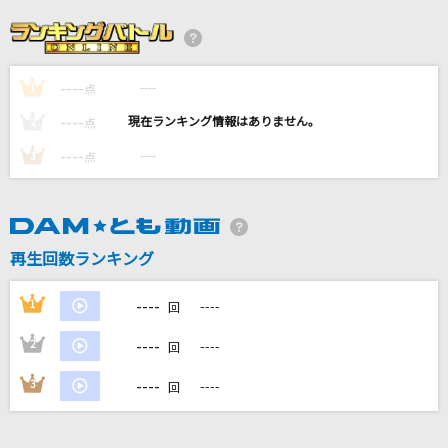
世界が終るまでは…
WANDS
----
----
1
B級
点
ちゃんみな
----
----
2
点
----
----
3
点
[生音]チャンピオン
ALICE(アリス)
さよーならまたいつか！(ビデオクリップバージ
再生回数ランキング
ョン)
米津玄師
----
1
----
回
もっと見る
----
2
----
回
----
3
----
回
DAMの新曲・ランキングなど
カラオケ最新情報をチェック！