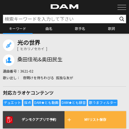
キーワード
曲名
歌手名
歌詞
光の世界
カラオケ検索
[ ヒカリノセカイ ]
桑田佳祐&奥田民生
カラオケ店舗検索
選曲番号：
3621-02
夜明けを待ちわびる 孤独な友が
カラオケリクエスト
対応カラオケコンテンツ
全国りれき
リアルタイムで歌われている曲の一覧
デンモクアプリで予約
MYリスト保存