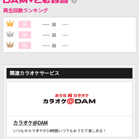
再生回数ランキング
DAMに会員登録・ログインして
カラオケをもっと楽しもう！
----
1
----
回
----
2
----
回
----
3
----
回
自宅でカラオケ歌い放題！
家族や友達と一緒に！練習にも！
関連カラオケサービス
カラオケ@DAM
いつものカラオケが24時間いつでもおうちで楽しめる！