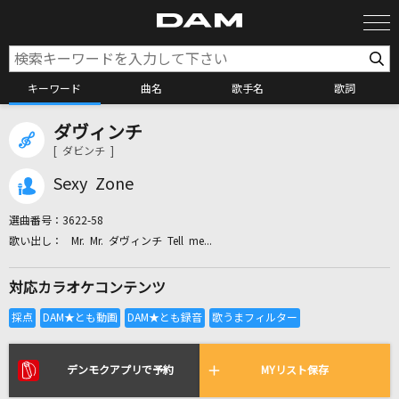
キーワード
曲名
歌手名
歌詞
ダヴィンチ
カラオケ検索
[ ダビンチ ]
Sexy Zone
カラオケ店舗検索
選曲番号：
3622-58
Mr. Mr. ダヴィンチ Tell me...
カラオケリクエスト
対応カラオケコンテンツ
全国りれき
リアルタイムで歌われている曲の一覧
デンモクアプリで予約
MYリスト保存