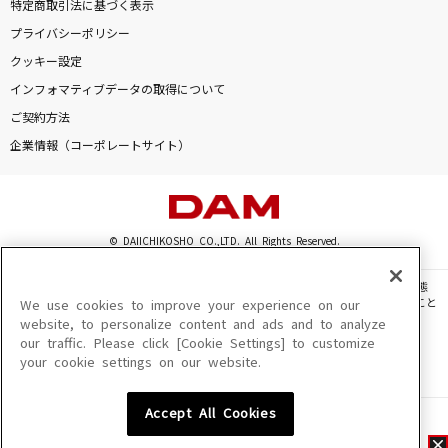
特定商取引法に基づく表示
プライバシーポリシー
クッキー設定
インフォマティブデータの取得について
ご契約方法
企業情報（コーポレートサイト）
© DAIICHIKOSHO CO.,LTD. All Rights Reserved.
このサイトに掲載されている一切の文章・画像・写真・動画・音声等を、手段や形態
を問わず、著作権法の定める範囲を超えて無断で複製、転載、ファイル化などすること
We use cookies to improve your experience on our
を禁じます。
website, to personalize content and ads and to analyze
our traffic. Please click [Cookie Settings] to customize
楽曲及びコンテンツは、機種によりご利用いただけない場合があります。
your cookie settings on our website.
楽曲及びコンテンツの配信日、配信内容が変更になる場合があります。
楽曲によりMYリスト保存ができない場合があります。
Accept All Cookies
JASRAC許諾番号
6602250213Y31015 6602250112Y38026 6602250240Y31015
6602250241Y45122