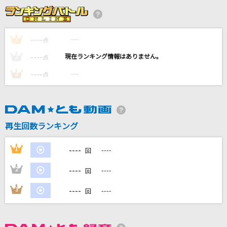
礼賛歌
[Valkyrie]斎宮宗(CV.高橋広樹)、影片みか(CV.大須賀純)
----
----
1
点
With-you
----
----
2
点
La'cryma Christi
----
----
3
点
光あれ
岡野昭仁
[生音]MY LONELY TOWN
再生回数ランキング
B'z
----
1
----
回
もっと見る
----
2
----
回
DAMの新曲・ランキングなど
----
3
----
回
カラオケ最新情報をチェック！