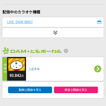
おジャ魔女カーニバル!!
MAHO堂
配信中のカラオケ機種
悲しみにさよなら
LIVE DAM WAO!
安全地帯
Pretender
Official髭男dism
2026年8月度
「ハジメマシテ」
宮川愛李
へめ
さん
[生音]名もなき詩
93.842
点
Mr.Children
DAM★ともボーカルエントリーランキング
動画公開曲を見る
録音公開曲を見る
[生音]花に亡霊
ヨルシカ