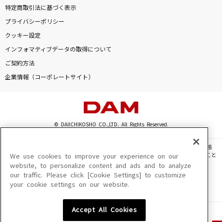
特定商取引法に基づく表示
プライバシーポリシー
クッキー設定
インフォマティブデータの取得について
ご契約方法
企業情報（コーポレートサイト）
© DAIICHIKOSHO CO.,LTD. All Rights Reserved.
このサイトに掲載されている一切の文章・画像・写真・動画・音声等を、手段や形態
を問わず、著作権法の定める範囲を超えて無断で複製、転載、ファイル化などすること
We use cookies to improve your experience on our
を禁じます。
website, to personalize content and ads and to analyze
our traffic. Please click [Cookie Settings] to customize
楽曲及びコンテンツは、機種によりご利用いただけない場合があります。
your cookie settings on our website.
楽曲及びコンテンツの配信日、配信内容が変更になる場合があります。
楽曲によりMYリスト保存ができない場合があります。
Accept All Cookies
JASRAC許諾番号
6602250213Y31015 6602250112Y38026 6602250240Y31015