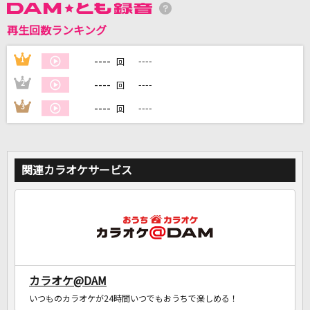
再生回数ランキング
DAMに会員登録・ログインして
カラオケをもっと楽しもう！
----
1
----
回
----
2
----
回
----
3
----
回
自宅でカラオケ歌い放題！
家族や友達と一緒に！練習にも！
関連カラオケサービス
カラオケ@DAM
いつものカラオケが24時間いつでもおうちで楽しめる！