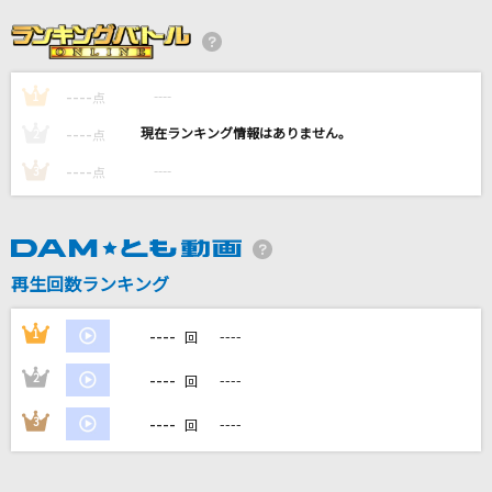
日曜日
back number
----
----
1
[オリカラ]Bad Apple!! feat. nomico
点
Alstroemeria Records
----
----
2
点
----
----
3
点
Bonnie Butterfly
KinKi Kids
ふたりのきもちのほんとのひみつ
再生回数ランキング
やすなとソーニャ(cv:赤崎千夏・田村睦心)
----
1
----
回
もっと見る
----
2
----
回
DAMの新曲・ランキングなど
----
3
----
回
カラオケ最新情報をチェック！