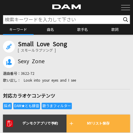
キーワード
曲名
歌手名
歌詞
Small Love Song
カラオケ検索
[ スモールラブソング ]
Sexy Zone
カラオケ店舗検索
選曲番号：
3622-72
Look into your eyes and I see
カラオケリクエスト
対応カラオケコンテンツ
全国りれき
リアルタイムで歌われている曲の一覧
デンモクアプリで予約
MYリスト保存