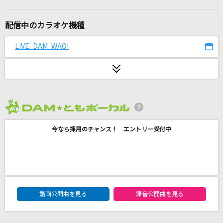
[生音]ゆうこ
村下孝蔵
配信中のカラオケ機種
夜の踊り子
LIVE DAM WAO!
サカナクション
silent
SEKAI NO OWARI(世界の終わり)
2026年8月度
セレナーデ
今なら採用のチャンス！ エントリー受付中
なとり
やさしさで溢れるように
JUJU
DAM★ともボーカルエントリーランキング
君が好きだと叫びたい
動画公開曲を見る
録音公開曲を見る
BAAD