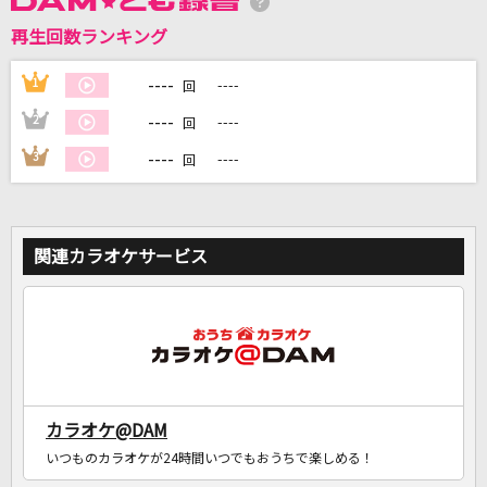
再生回数ランキング
DAMに会員登録・ログインして
カラオケをもっと楽しもう！
----
1
----
回
----
2
----
回
----
3
----
回
自宅でカラオケ歌い放題！
家族や友達と一緒に！練習にも！
関連カラオケサービス
カラオケ@DAM
いつものカラオケが24時間いつでもおうちで楽しめる！