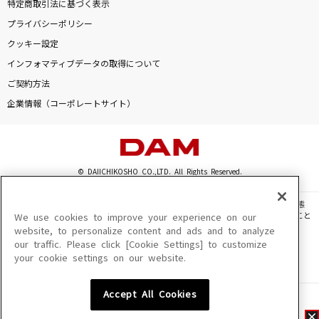
特定商取引法に基づく表示
プライバシーポリシー
クッキー設定
インフォマティブデータの取得について
ご契約方法
企業情報（コーポレートサイト）
© DAIICHIKOSHO CO.,LTD. All Rights Reserved.
このサイトに掲載されている一切の文章・画像・写真・動画・音声等を、手段や形態
を問わず、著作権法の定める範囲を超えて無断で複製、転載、ファイル化などすること
We use cookies to improve your experience on our
を禁じます。
website, to personalize content and ads and to analyze
our traffic. Please click [Cookie Settings] to customize
楽曲及びコンテンツは、機種によりご利用いただけない場合があります。
your cookie settings on our website.
楽曲及びコンテンツの配信日、配信内容が変更になる場合があります。
楽曲によりMYリスト保存ができない場合があります。
Accept All Cookies
JASRAC許諾番号
6602250213Y31015 6602250112Y38026 6602250240Y31015
6602250241Y45122