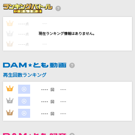
夜半の雨
野村美菜
----
----
1
点
DAYS of DASH
----
----
2
点
鈴木このみ
----
----
3
点
[生音]歌うたいのバラッド
斉藤和義
気づけよBaby
再生回数ランキング
THE ORAL CIGARETTES
----
1
----
回
もっと見る
----
2
----
回
DAMの新曲・ランキングなど
----
3
----
回
カラオケ最新情報をチェック！