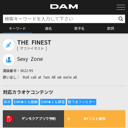
キーワード
曲名
歌手名
歌詞
THE FINEST
カラオケ検索
[ ザファイネスト ]
Sexy Zone
カラオケ店舗検索
選曲番号：
3622-95
Roll call at 7am All set we're all
カラオケリクエスト
対応カラオケコンテンツ
全国りれき
リアルタイムで歌われている曲の一覧
デンモクアプリで予約
MYリスト保存