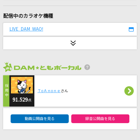
[生音]ロビンソン
スピッツ
配信中のカラオケ機種
Brand New
LIVE DAM WAO!
Mrs. GREEN APPLE
ゆりゆららららゆるゆり大事件
七森中☆ごらく部
2026年8月度
劇薬中毒
＝LOVE
ＴοＡｎοｎｅ
さん
ゼロイチキセキ
91.529
点
南條愛乃
DAM★ともボーカルエントリーランキング
動画公開曲を見る
録音公開曲を見る
Wasted Nights
ONE OK ROCK