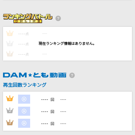
ぎゅっと
Sexy Zone
花束
----
----
1
点
back number
----
----
2
点
夏の影
----
----
3
点
Mrs. GREEN APPLE
奇跡の人
SUPER EIGHT
再生回数ランキング
もっと見る
----
1
----
回
----
2
----
回
DAMの新曲・ランキングなど
カラオケ最新情報をチェック！
----
3
----
回