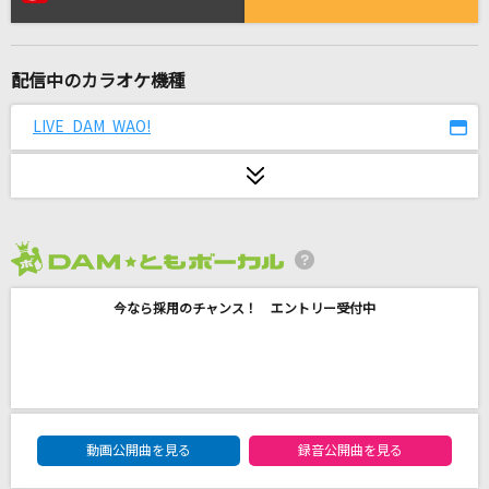
テトリス
柊マグネタイト
配信中のカラオケ機種
Story
AI
LIVE DAM WAO!
いつまでも
GReeeeN
Song for you
2026年8月度
嵐(アラシ)
今なら採用のチャンス！ エントリー受付中
花束のかわりにメロディーを
清水翔太
[生音]蝶々結び
DAM★ともボーカルエントリーランキング
動画公開曲を見る
録音公開曲を見る
Aimer(エメ)