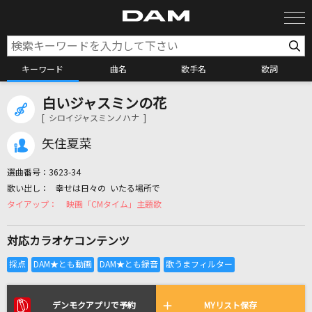
キーワード
曲名
歌手名
歌詞
白いジャスミンの花
カラオケ検索
[ シロイジャスミンノハナ ]
矢住夏菜
カラオケ店舗検索
選曲番号：
3623-34
幸せは日々の いたる場所で
カラオケリクエスト
映画「CMタイム」主題歌
対応カラオケコンテンツ
全国りれき
リアルタイムで歌われている曲の一覧
デンモクアプリで予約
MYリスト保存