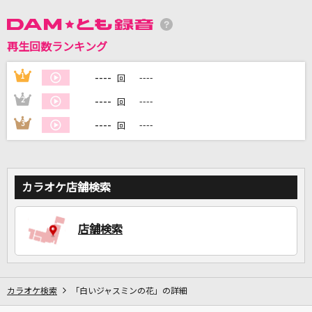
DAMに会員登録・ログインして
再生回数ランキング
カラオケをもっと楽しもう！
----
1
----
回
----
2
----
回
----
3
----
回
自宅でカラオケ歌い放題！
家族や友達と一緒に！練習にも！
カラオケ店舗検索
店舗検索
カラオケ検索
「白いジャスミンの花」の詳細