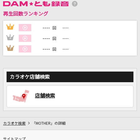
再生回数ランキング
DAMに会員登録・ログインして
カラオケをもっと楽しもう！
----
1
----
回
----
2
----
回
----
3
----
回
自宅でカラオケ歌い放題！
家族や友達と一緒に！練習にも！
カラオケ店舗検索
店舗検索
カラオケ検索
「MOTHER」の詳細
サイトマップ