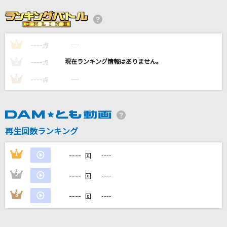
KIDS
Lucky Kilimanjaro
----
----
1
[生音]明日への手紙
点
手嶌 葵
----
----
2
点
----
----
3
点
[プロオケ]桜
コブクロ
JULIETTE
再生回数ランキング
SHINee
----
1
----
回
もっと見る
----
2
----
回
DAMの新曲・ランキングなど
----
3
----
回
カラオケ最新情報をチェック！