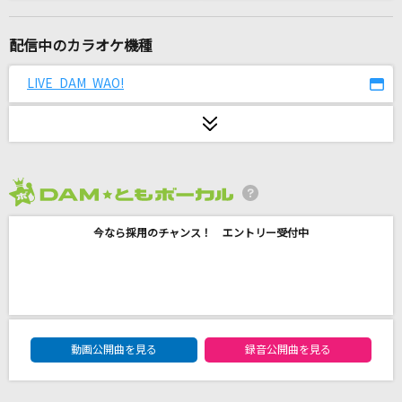
Error
SEKAI NO OWARI(世界の終わり)
配信中のカラオケ機種
旅立ちの唄
LIVE DAM WAO!
Mr.Children
プルメリア
奥井亜紀
2026年8月度
Rusty Nail(ビデオクリップバージョン)
今なら採用のチャンス！ エントリー受付中
X JAPAN
大切なもの
ロードオブメジャー
DAM★ともボーカルエントリーランキング
[生音]君の知らない物語
動画公開曲を見る
録音公開曲を見る
supercell