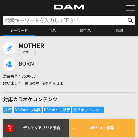
キーワード
曲名
歌手名
歌詞
MOTHER
カラオケ検索
[ マザー ]
BORN
カラオケ店舗検索
選曲番号：
3630-60
幾億の星 俺を照らせよ
カラオケリクエスト
対応カラオケコンテンツ
全国りれき
リアルタイムで歌われている曲の一覧
デンモクアプリで予約
MYリスト保存