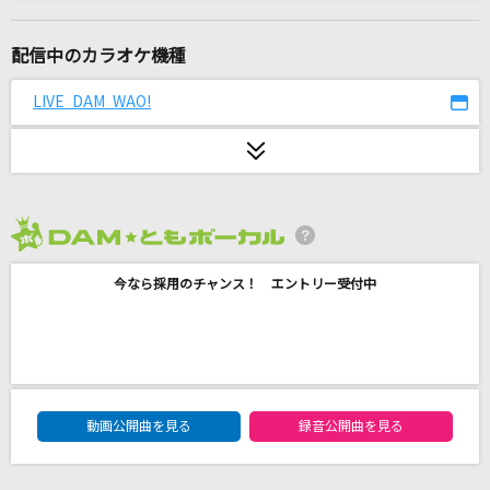
Never Looking Back
ダイワスカーレット(CV.木村千咲)・グラスワンダー(CV.前田玲奈)・テイ
エムオペラオー(CV.徳井青空)・ナリタブライアン(CV.衣川里佳)・シンボ
配信中のカラオケ機種
リルドルフ(CV.田所あずさ)・エアグルーヴ(CV.青木瑠璃子)・マヤノトッ
プガン(CV.星谷美緒)・ミホノブルボン(CV.長谷川育美)
LIVE DAM WAO!
11月のアンクレット
AKB48
[生音]あふれる涙が伝うとき
2026年8月度
津吹みゆ
今なら採用のチャンス！ エントリー受付中
[オリカラ]世界が終るまでは… 1994/6/22渋谷
公会堂
WANDS
[生音]青と夏
DAM★ともボーカルエントリーランキング
動画公開曲を見る
録音公開曲を見る
Mrs. GREEN APPLE