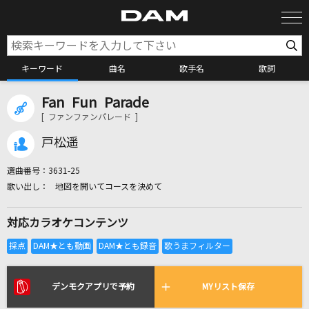
キーワード
曲名
歌手名
歌詞
Fan Fun Parade
カラオケ検索
[ ファンファンパレード ]
戸松遥
カラオケ店舗検索
選曲番号：
3631-25
地図を開いてコースを決めて
カラオケリクエスト
対応カラオケコンテンツ
全国りれき
リアルタイムで歌われている曲の一覧
デンモクアプリで予約
MYリスト保存