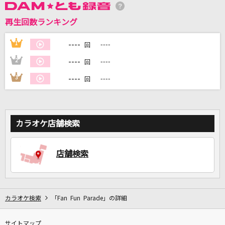
DAMの新曲・ランキングなど
カラオケ最新情報をチェック！
再生回数ランキング
----
1
----
回
----
2
----
回
DAMに会員登録・ログインして
----
3
----
回
カラオケをもっと楽しもう！
カラオケ店舗検索
自宅でカラオケ歌い放題！
家族や友達と一緒に！練習にも！
店舗検索
カラオケ検索
「Fan Fun Parade」の詳細
サイトマップ