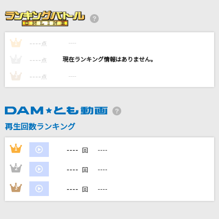
Capretto
Chevon
夜鷹
----
----
1
点
米津玄師
----
----
2
点
Pray
----
----
3
点
水樹奈々
[生音]ブルーアンバー
back number
再生回数ランキング
あなたのキスを数えましょう～You were mine
----
1
----
回
～
----
2
----
回
小柳ゆき
----
3
----
回
もっと見る