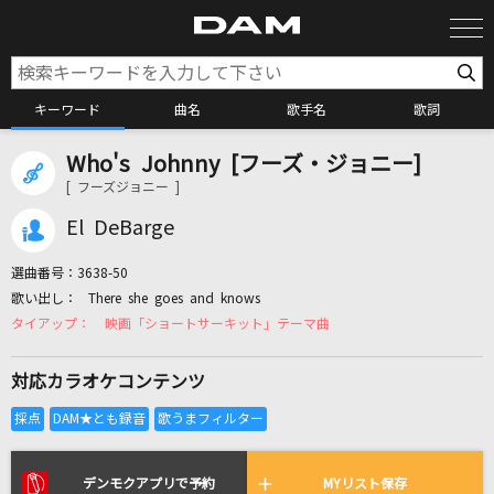
キーワード
曲名
歌手名
歌詞
Who's Johnny [フーズ・ジョニー]
カラオケ検索
[ フーズジョニー ]
El DeBarge
カラオケ店舗検索
選曲番号：
3638-50
There she goes and knows
カラオケリクエスト
映画「ショートサーキット」テーマ曲
対応カラオケコンテンツ
全国りれき
リアルタイムで歌われている曲の一覧
デンモクアプリで予約
MYリスト保存