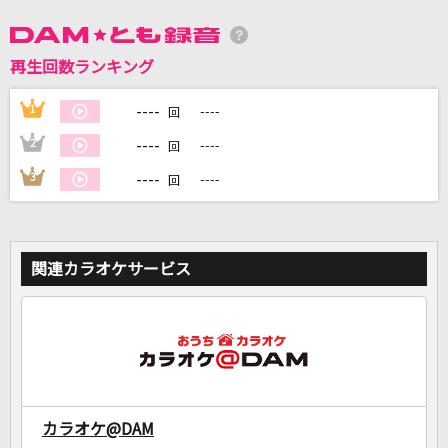
DAMに会員登録・ログインして
再生回数ランキング
カラオケをもっと楽しもう！
----
1
----
回
----
2
----
回
----
3
----
回
自宅でカラオケ歌い放題！
家族や友達と一緒に！練習にも！
関連カラオケサービス
カラオケ@DAM