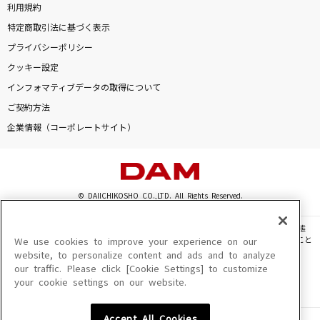
利用規約
特定商取引法に基づく表示
プライバシーポリシー
クッキー設定
インフォマティブデータの取得について
ご契約方法
企業情報（コーポレートサイト）
© DAIICHIKOSHO CO.,LTD. All Rights Reserved.
このサイトに掲載されている一切の文章・画像・写真・動画・音声等を、手段や形態
を問わず、著作権法の定める範囲を超えて無断で複製、転載、ファイル化などすること
We use cookies to improve your experience on our
を禁じます。
website, to personalize content and ads and to analyze
our traffic. Please click [Cookie Settings] to customize
楽曲及びコンテンツは、機種によりご利用いただけない場合があります。
your cookie settings on our website.
楽曲及びコンテンツの配信日、配信内容が変更になる場合があります。
楽曲によりMYリスト保存ができない場合があります。
Accept All Cookies