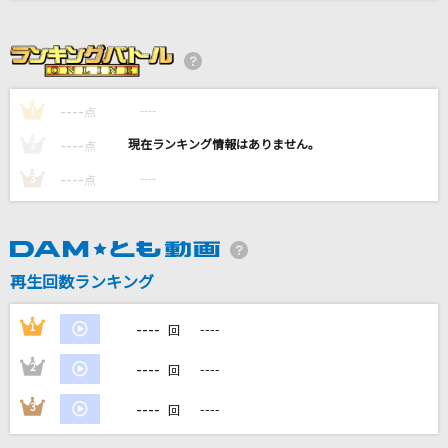
テレパシ
DECO*27
メランコリーキッチン
----
----
1
点
米津玄師
----
----
2
点
シンデレラ
----
----
3
点
サイダーガール
神或アルゴリズム (feat.りりあ。)
オーイシマサヨシ
再生回数ランキング
もっと見る
----
1
----
回
----
2
----
回
DAMの新曲・ランキングなど
カラオケ最新情報をチェック！
----
3
----
回