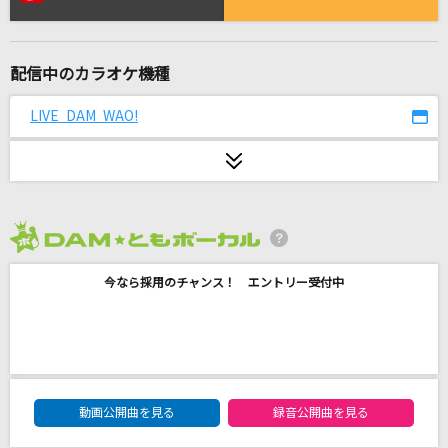
あいつら全員同窓会
ずっと真夜中でいいのに。
配信中のカラオケ機種
アザトカワイイ
日向坂46
LIVE DAM WAO!
Blazin' Beat
m.o.v.e(move)
WanteD! WanteD!
2026年8月度
Mrs. GREEN APPLE
今なら採用のチャンス！ エントリー受付中
決戦スピリット
CHiCO with HoneyWorks
LOST ANGELS
DAM★ともボーカルエントリーランキング
動画公開曲を見る
録音公開曲を見る
GACKT(Gackt)