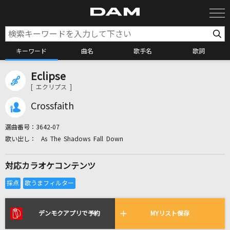
キーワード
曲名
歌手名
歌詞
Eclipse
カラオケ検索
[ エクリプス ]
Crossfaith
カラオケ店舗検索
選曲番号：
3642-07
As The Shadows Fall Down
カラオケリクエスト
対応カラオケコンテンツ
全国りれき
リアルタイムで歌われている曲の一覧
デンモクアプリで予約
MYリスト保存