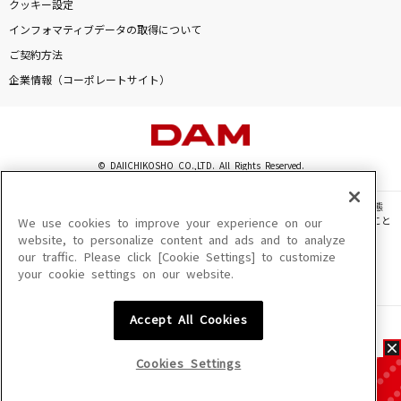
クッキー設定
インフォマティブデータの取得について
ご契約方法
企業情報（コーポレートサイト）
© DAIICHIKOSHO CO.,LTD. All Rights Reserved.
このサイトに掲載されている一切の文章・画像・写真・動画・音声等を、手段や形態
を問わず、著作権法の定める範囲を超えて無断で複製、転載、ファイル化などすること
We use cookies to improve your experience on our
を禁じます。
website, to personalize content and ads and to analyze
our traffic. Please click [Cookie Settings] to customize
楽曲及びコンテンツは、機種によりご利用いただけない場合があります。
your cookie settings on our website.
楽曲及びコンテンツの配信日、配信内容が変更になる場合があります。
楽曲によりMYリスト保存ができない場合があります。
Accept All Cookies
JASRAC許諾番号
6602250213Y31015 6602250112Y38026 6602250240Y31015
6602250241Y45122
Cookies Settings
NexTone許諾番号
ID000002945 ID000002947 ID000002937 ID000002938