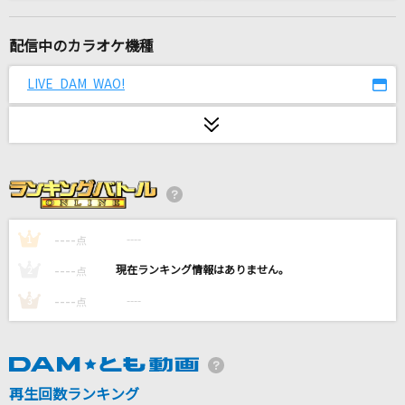
[生音]Deadly Drive
GRANRODEO
配信中のカラオケ機種
[生音]明日晴れるかな
LIVE DAM WAO!
桑田佳祐
You Never Give Me Your Money [ユー・ネヴ
ァー・ギヴ・ミー・ユア・マネー]
The Beatles
[生音]Everything
----
----
1
点
Misia
----
----
2
点
[生音]Love is...
----
----
3
点
河村隆一
探せ ダイヤモンドリリー
再生回数ランキング
＝LOVE