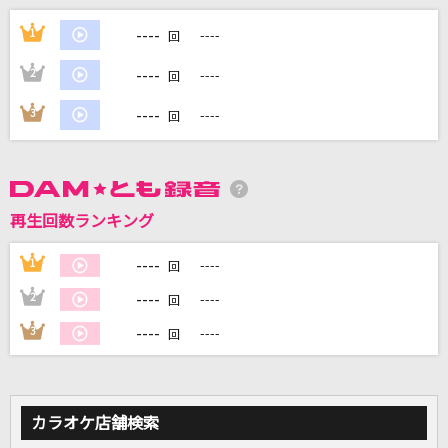
----
雨の御堂筋
1
----
回
欧陽菲菲
----
2
----
回
[生音]コイスルオトメ
----
3
----
回
SUPER BEAVER
[生音]ヘビースモーク
にしな
再生回数ランキング
365日の紙飛行機
----
1
----
回
AKB48
----
2
----
回
----
3
----
もっと見る
回
DAMの新曲・ランキングなど
カラオケ最新情報をチェック！
カラオケ店舗検索