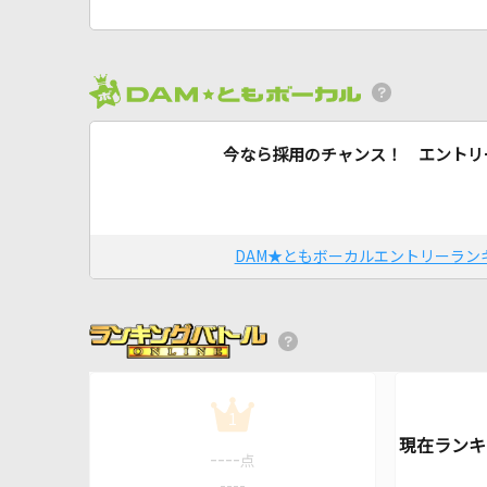
今なら採用のチャンス！ エントリ
DAM★ともボーカルエントリーラン
1
----
点
----