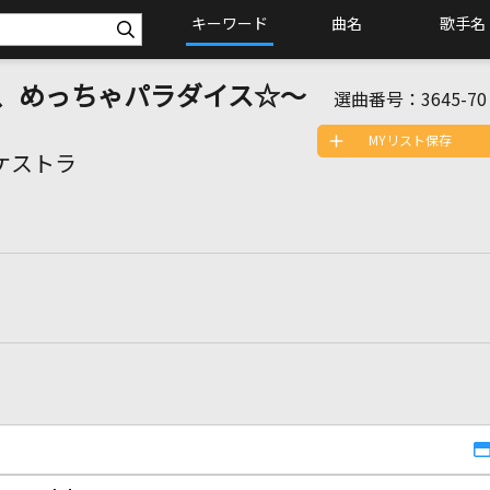
キーワード
曲名
歌手名
～あ、めっちゃパラダイス☆～
選曲番号：
3645-70
MYリスト保存
ーケストラ