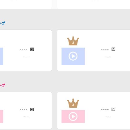
ング
3
----
----
回
回
----
----
ング
3
----
----
回
回
----
----