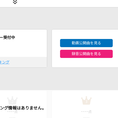
2026年8月度
ー受付中
動画公開曲を見る
録音公開曲を見る
キング
2
3
----
----
点
点
----
----