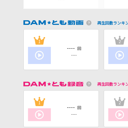
再生回数ランキ
1
2
----
回
----
再生回数ランキ
1
2
----
回
----