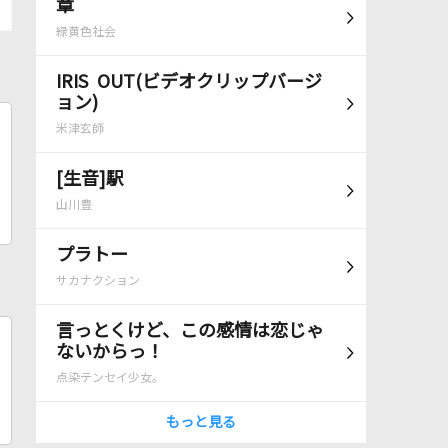
章
緑黄色社会
IRIS OUT(ビデオクリップバージ
ョン)
米津玄師
[生音]駅
山川豊
プラトー
サカナクション
言っとくけど、この感情は恋じゃ
ないからっ！
点染テンセイ少女。
もっと見る