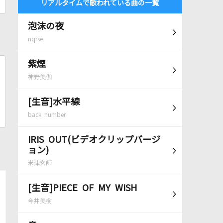
リアルタイムで歌われている曲の一覧
泡沫の夜
nqrse
紫煙
神野美伽
[生音]水平線
back number
IRIS OUT(ビデオクリップバージ
ョン)
米津玄師
[生音]PIECE OF MY WISH
今井美樹