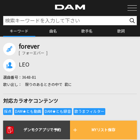
キーワード
曲名
歌手名
歌詞
forever
カラオケ検索
[ フォーエバー ]
LEO
カラオケ店舗検索
選曲番号：
3648-81
限りのあるときの中で 君に
カラオケリクエスト
対応カラオケコンテンツ
全国りれき
リアルタイムで歌われている曲の一覧
デンモクアプリで予約
MYリスト保存