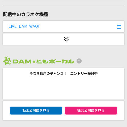
また君に恋してる
坂本冬美
配信中のカラオケ機種
over
LIVE DAM WAO!
V6
[生音]水平線
back number
2026年8月度
[生音]DESIRE～情熱～
今なら採用のチャンス！ エントリー受付中
中森明菜
ヴィラン
Ado
DAM★ともボーカルエントリーランキング
KICK BACK(ビデオクリップバージョン)
動画公開曲を見る
録音公開曲を見る
米津玄師