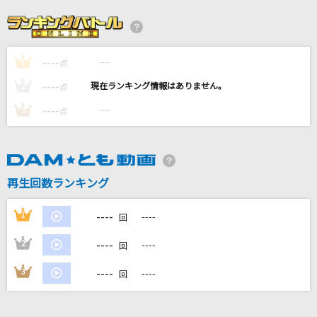
プシ
r-906 feat.初音ミク
----
----
1
ア・プリオリ
点
Mrs. GREEN APPLE
----
----
2
点
----
----
3
点
真夏の果実
サザンオールスターズ
アシタノハナタチ
再生回数ランキング
讃州中学勇者部(照井春佳、三森すずこ、内山夕実、黒沢ともよ、長妻樹
里、花澤香菜)
----
1
----
回
もっと見る
----
2
----
回
----
3
----
DAMの新曲・ランキングなど
回
カラオケ最新情報をチェック！