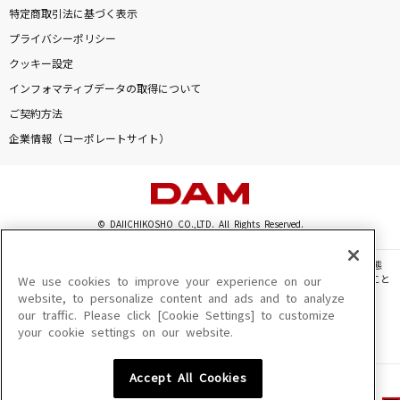
特定商取引法に基づく表示
プライバシーポリシー
クッキー設定
インフォマティブデータの取得について
ご契約方法
企業情報（コーポレートサイト）
© DAIICHIKOSHO CO.,LTD. All Rights Reserved.
このサイトに掲載されている一切の文章・画像・写真・動画・音声等を、手段や形態
を問わず、著作権法の定める範囲を超えて無断で複製、転載、ファイル化などすること
We use cookies to improve your experience on our
を禁じます。
website, to personalize content and ads and to analyze
our traffic. Please click [Cookie Settings] to customize
楽曲及びコンテンツは、機種によりご利用いただけない場合があります。
your cookie settings on our website.
楽曲及びコンテンツの配信日、配信内容が変更になる場合があります。
楽曲によりMYリスト保存ができない場合があります。
Accept All Cookies
JASRAC許諾番号
6602250213Y31015 6602250112Y38026 6602250240Y31015