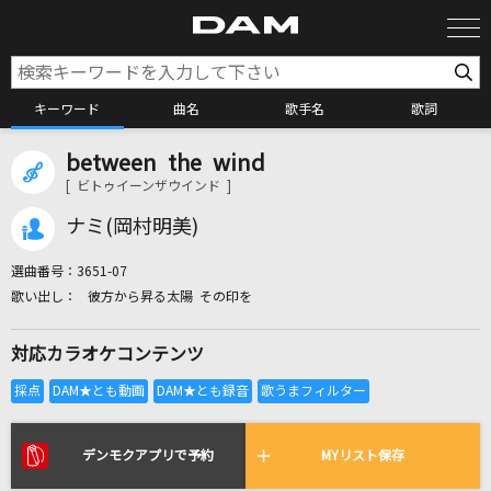
キーワード
曲名
歌手名
歌詞
between the wind
カラオケ検索
[ ビトゥイーンザウインド ]
ナミ(岡村明美)
カラオケ店舗検索
選曲番号：
3651-07
彼方から昇る太陽 その印を
カラオケリクエスト
対応カラオケコンテンツ
全国りれき
リアルタイムで歌われている曲の一覧
デンモクアプリで予約
MYリスト保存