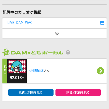
[生音]サウダージ
ポルノグラフィティ
配信中のカラオケ機種
[生音]高嶺の花子さん
LIVE DAM WAO!
back number
[生音]手をつなごう
絢香
2026年8月度
[生音]幸せ
back number
柊樹明日香
さん
モエチャッカファイア
92.018
点
弌誠
DAM★ともボーカルエントリーランキング
動画公開曲を見る
録音公開曲を見る
エデンの部屋
Saucy Dog