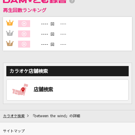
再生回数ランキング
----
1
----
DAMに会員登録・ログインして
回
カラオケをもっと楽しもう！
----
2
----
回
----
3
----
回
自宅でカラオケ歌い放題！
家族や友達と一緒に！練習にも！
カラオケ店舗検索
店舗検索
カラオケ検索
「between the wind」の詳細
サイトマップ