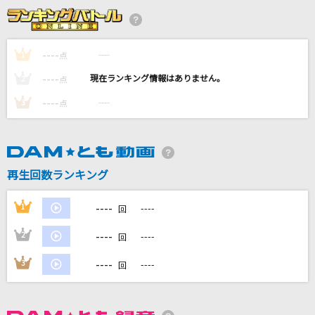
弱虫モンブラン
DECO*27
----
----
1
点
LOST CORNER
----
----
2
点
米津玄師
----
----
3
点
トウキョウ・シャンディ・ランデヴ feat. 花譜,
ツミキ
MAISONdes
再生回数ランキング
劇薬中毒
＝LOVE
----
1
----
回
もっと見る
----
2
----
回
----
3
----
回
DAMの新曲・ランキングなど
カラオケ最新情報をチェック！