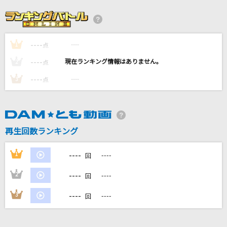
レンズ
幾田りら
----
----
1
恋するフォーチュンクッキー
点
AKB48
----
----
2
点
----
----
3
点
RAIN MAN
AKIHIDE
[生音]ドライフラワー
再生回数ランキング
優里
----
1
----
回
もっと見る
----
2
----
回
DAMの新曲・ランキングなど
----
3
----
回
カラオケ最新情報をチェック！