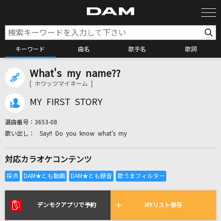
キーワード
曲名
歌手名
歌詞
What's my name??
カラオケ検索
[ ホワッツマイネーム ]
MY FIRST STORY
カラオケ店舗検索
選曲番号：
3653-08
Say!! Do you know what's my
カラオケリクエスト
対応カラオケコンテンツ
全国りれき
リアルタイムで歌われている曲の一覧
デンモクアプリで予約
MYリスト保存