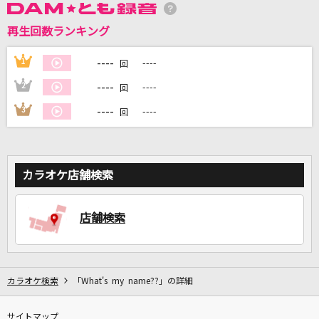
再生回数ランキング
DAMに会員登録・ログインして
カラオケをもっと楽しもう！
----
1
----
回
----
2
----
回
----
3
----
回
自宅でカラオケ歌い放題！
家族や友達と一緒に！練習にも！
カラオケ店舗検索
店舗検索
カラオケ検索
「What's my name??」の詳細
サイトマップ