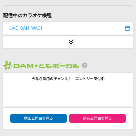
宿命
Official髭男dism
配信中のカラオケ機種
やさしさで溢れるように
LIVE DAM WAO!
JUJU
[生音]DAYBREAK'S BELL
L'Arc-en-Ciel
2026年8月度
ねっこ
今なら採用のチャンス！ エントリー受付中
King Gnu
楓
スピッツ
DAM★ともボーカルエントリーランキング
熱異常
動画公開曲を見る
録音公開曲を見る
いよわ feat.足立レイ