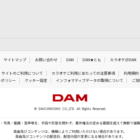
サイトマップ
お問い合わせ
DAM
DAM★とも
カラオケ＠DAM
サイトのご利用について
カラオケご利用にあたっての注意事項
利用規約
ーポリシー
クッキー設定
インフォマティブデータの取得について
ご契
© DAIICHIKOSHO CO.,LTD. All Rights Reserved.
・写真・動画・音声等を、手段や形態を問わず、著作権法の定める範囲を超えて無断で複
楽曲及びコンテンツは、機種によりご利用いただけない場合があります。
楽曲及びコンテンツの配信日、配信内容が変更になる場合があります。