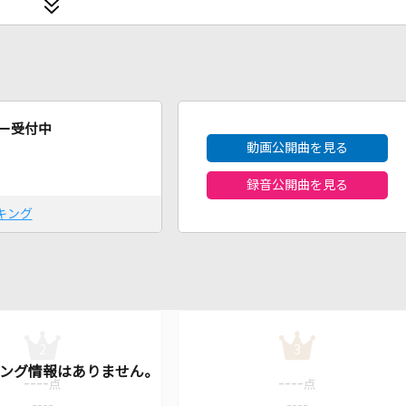
2026年8月度
ー受付中
動画公開曲を見る
録音公開曲を見る
キング
2
3
----
----
点
点
----
----