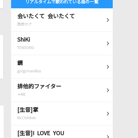
リアルタイムで歌われている曲の一覧
会いたくて 会いたくて
西野カナ
ShiKi
TENSONG
鏡
go!go!vanillas
排他的ファイター
≠ME
[生音]掌
Mr.Children
[生音]I LOVE YOU