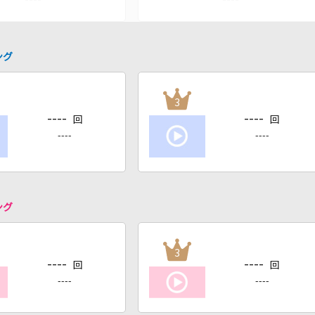
ング
3
----
----
回
回
----
----
ング
3
----
----
回
回
----
----