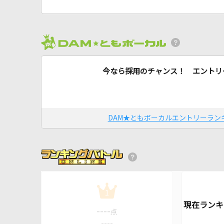
今なら採用のチャンス！ エントリ
DAM★ともボーカルエントリーラン
1
----
点
----