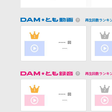
再生回数ランキ
1
2
----
回
----
再生回数ランキ
1
2
----
回
----