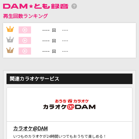
再生回数ランキング
DAMに会員登録・ログインして
カラオケをもっと楽しもう！
----
1
----
回
----
2
----
回
----
3
----
回
自宅でカラオケ歌い放題！
家族や友達と一緒に！練習にも！
関連カラオケサービス
カラオケ@DAM
いつものカラオケが24時間いつでもおうちで楽しめる！