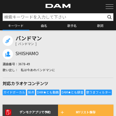
キーワード
曲名
歌手名
歌詞
バンドマン
カラオケ検索
[ バンドマン ]
SHISHAMO
カラオケ店舗検索
選曲番号：
3678-49
私は今あのバンドマンに
カラオケリクエスト
対応カラオケコンテンツ
全国りれき
リアルタイムで歌われている曲の一覧
デンモクアプリで予約
MYリスト保存