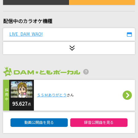
優しい彗星
YOASOBI
配信中のカラオケ機種
リリス(British Fantasy)
山下久美子
LIVE DAM WAO!
ここでファーストキッス
≠ME
コイスルオトメ
2026年8月度
いきものがかり
名前のない怪物
ＳＳＭありがとう
さん
95.627
EGOIST
点
DAM★ともボーカルエントリーランキング
ナツマトペ
動画公開曲を見る
録音公開曲を見る
＝LOVE