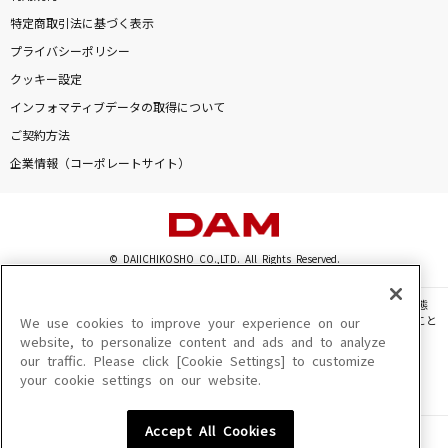
特定商取引法に基づく表示
プライバシーポリシー
クッキー設定
インフォマティブデータの取得について
ご契約方法
企業情報（コーポレートサイト）
© DAIICHIKOSHO CO.,LTD. All Rights Reserved.
このサイトに掲載されている一切の文章・画像・写真・動画・音声等を、手段や形態
を問わず、著作権法の定める範囲を超えて無断で複製、転載、ファイル化などすること
We use cookies to improve your experience on our
を禁じます。
website, to personalize content and ads and to analyze
our traffic. Please click [Cookie Settings] to customize
楽曲及びコンテンツは、機種によりご利用いただけない場合があります。
your cookie settings on our website.
楽曲及びコンテンツの配信日、配信内容が変更になる場合があります。
楽曲によりMYリスト保存ができない場合があります。
Accept All Cookies
JASRAC許諾番号