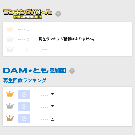
少女レイ
みきとP
世界が終るまでは…
----
----
1
点
WANDS
----
----
2
点
----
----
3
ファミリア
点
にじさんじ
THE GENESIS
再生回数ランキング
[Eden]乱凪砂(CV.諏訪部順一)、巴日和(CV.花江夏樹)、七種茨(CV.逢坂良
太)、漣ジュン(CV.内田雄馬)
----
1
----
回
もっと見る
----
2
----
回
DAMの新曲・ランキングなど
----
3
----
回
カラオケ最新情報をチェック！