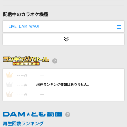
[生音]忘れてやらない
結束バンド
配信中のカラオケ機種
海の声
LIVE DAM WAO!
浦島太郎(桐谷健太)
[生音]優しい歌
Mr.Children
翳りゆく部屋
エレファントカシマシ
----
----
1
点
----
----
2
点
最後の放課後
----
----
3
点
いきものがかり
Bloomin'
Ryosuke Yamada
再生回数ランキング