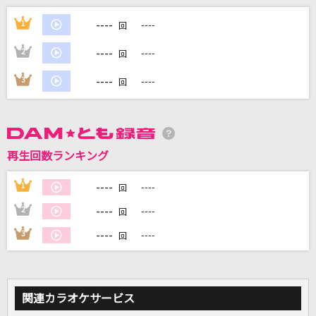
今では…今なら…今も…-Mixture style-
----
1
----
回
B'z
----
2
----
回
探せ ダイヤモンドリリー
----
3
----
回
＝LOVE
愛をこめて花束を
Superfly
再生回数ランキング
ロメオ
----
1
----
回
LIP×LIP(勇次郎・愛蔵/CV:内山昂輝・島崎信長)
----
2
----
回
もっと見る
----
3
----
回
DAMの新曲・ランキングなど
カラオケ最新情報をチェック！
関連カラオケサービス