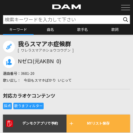
キーワード
曲名
歌手名
歌詞
我らスマアホ症候群
カラオケ検索
[ ワレラスマアホショウコウグン ]
Nゼロ(元AKBN 0)
カラオケ店舗検索
選曲番号：
3681-20
今日もスマホばかり いじって
カラオケリクエスト
対応カラオケコンテンツ
全国りれき
リアルタイムで歌われている曲の一覧
デンモクアプリで予約
MYリスト保存