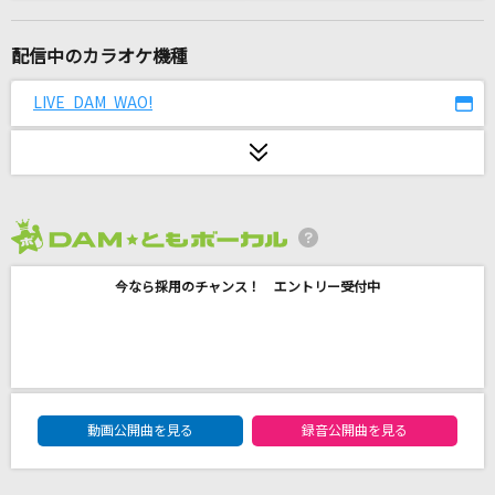
怪獣の花唄
Vaundy
配信中のカラオケ機種
[生音]青と夏
LIVE DAM WAO!
Mrs. GREEN APPLE
夢中
BE:FIRST
2026年8月度
少女レイ
今なら採用のチャンス！ エントリー受付中
みきとP
大阪LOVER
DREAMS COME TRUE
DAM★ともボーカルエントリーランキング
[生音]花に亡霊
動画公開曲を見る
録音公開曲を見る
ヨルシカ