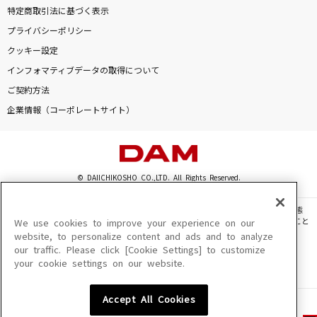
特定商取引法に基づく表示
プライバシーポリシー
クッキー設定
インフォマティブデータの取得について
ご契約方法
企業情報（コーポレートサイト）
© DAIICHIKOSHO CO.,LTD. All Rights Reserved.
このサイトに掲載されている一切の文章・画像・写真・動画・音声等を、手段や形態
を問わず、著作権法の定める範囲を超えて無断で複製、転載、ファイル化などすること
We use cookies to improve your experience on our
を禁じます。
website, to personalize content and ads and to analyze
our traffic. Please click [Cookie Settings] to customize
楽曲及びコンテンツは、機種によりご利用いただけない場合があります。
your cookie settings on our website.
楽曲及びコンテンツの配信日、配信内容が変更になる場合があります。
楽曲によりMYリスト保存ができない場合があります。
Accept All Cookies
JASRAC許諾番号
6602250213Y31015 6602250112Y38026 6602250240Y31015