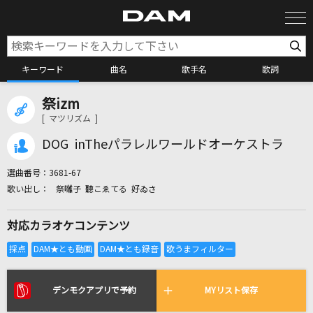
キーワード
曲名
歌手名
歌詞
祭izm
カラオケ検索
[ マツリズム ]
DOG inTheパラレルワールドオーケストラ
カラオケ店舗検索
選曲番号：
3681-67
祭囃子 聽こゑてる 好ゐさ
カラオケリクエスト
対応カラオケコンテンツ
全国りれき
リアルタイムで歌われている曲の一覧
デンモクアプリで予約
MYリスト保存