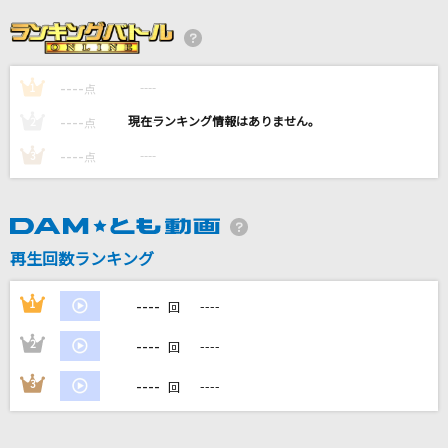
帰ろう
藤井 風
----
----
1
[生音]カルマ
点
BUMP OF CHICKEN
----
----
2
点
----
----
3
点
夜に駆ける
YOASOBI
[生音]マイガール
再生回数ランキング
嵐(アラシ)
----
1
----
回
もっと見る
----
2
----
回
DAMの新曲・ランキングなど
----
3
----
回
カラオケ最新情報をチェック！