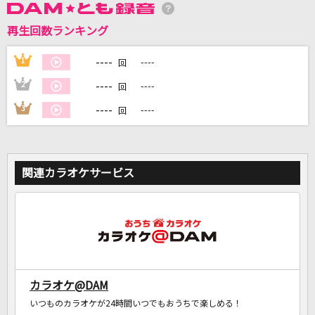
再生回数ランキング
DAMに会員登録・ログインして
カラオケをもっと楽しもう！
----
1
----
回
----
2
----
回
----
3
----
回
自宅でカラオケ歌い放題！
家族や友達と一緒に！練習にも！
関連カラオケサービス
カラオケ@DAM
いつものカラオケが24時間いつでもおうちで楽しめる！