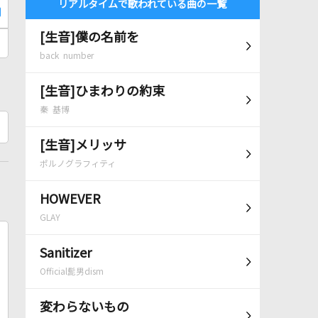
リアルタイムで歌われている曲の一覧
[生音]僕の名前を
back number
[生音]ひまわりの約束
秦 基博
[生音]メリッサ
ポルノグラフィティ
HOWEVER
GLAY
Sanitizer
Official髭男dism
変わらないもの