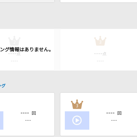
2
3
----
----
点
点
----
----
ング
3
----
----
回
回
----
----