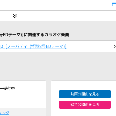
 (怪獣8号EDテーマ)]に関連するカラオケ楽曲
sh ver.) [ノーバディ (怪獣8号EDテーマ)]
2026年8月度
ー受付中
動画公開曲を見る
録音公開曲を見る
キング