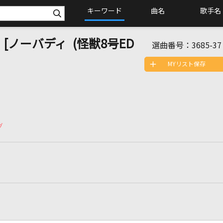
キーワード
曲名
歌手名
. 8) [ノーバディ (怪獣8号ED
選曲番号：
3685-37
MYリスト保存
グ