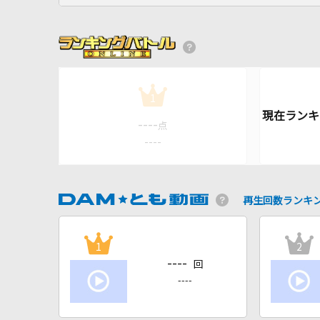
1
----
点
----
再生回数ランキ
1
2
----
回
----