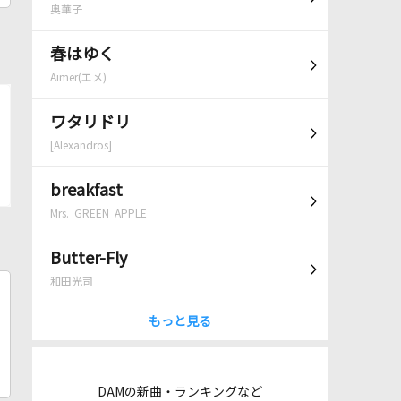
奥華子
春はゆく
Aimer(エメ)
ワタリドリ
[Alexandros]
breakfast
Mrs. GREEN APPLE
Butter-Fly
和田光司
もっと見る
DAMの新曲・ランキングなど