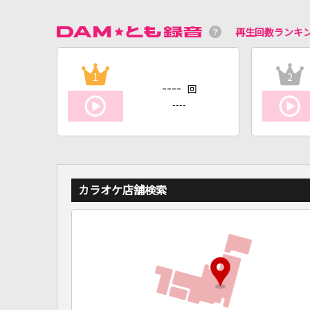
再生回数ランキ
1
2
----
回
----
カラオケ店舗検索