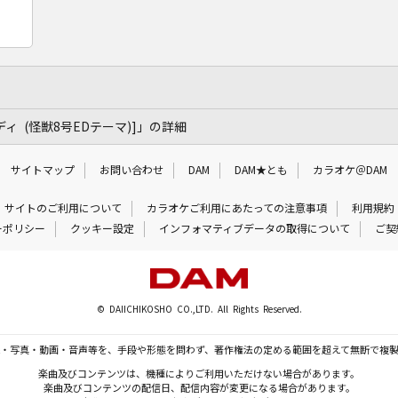
[ノーバディ (怪獣8号EDテーマ)]」の詳細
サイトマップ
お問い合わせ
DAM
DAM★とも
カラオケ＠DAM
サイトのご利用について
カラオケご利用にあたっての注意事項
利用規約
ーポリシー
クッキー設定
インフォマティブデータの取得について
ご契
© DAIICHIKOSHO CO.,LTD. All Rights Reserved.
・写真・動画・音声等を、手段や形態を問わず、著作権法の定める範囲を超えて無断で複
楽曲及びコンテンツは、機種によりご利用いただけない場合があります。
楽曲及びコンテンツの配信日、配信内容が変更になる場合があります。