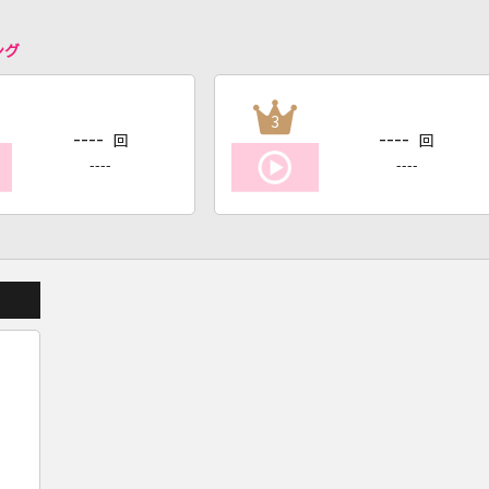
ング
3
----
----
回
回
----
----