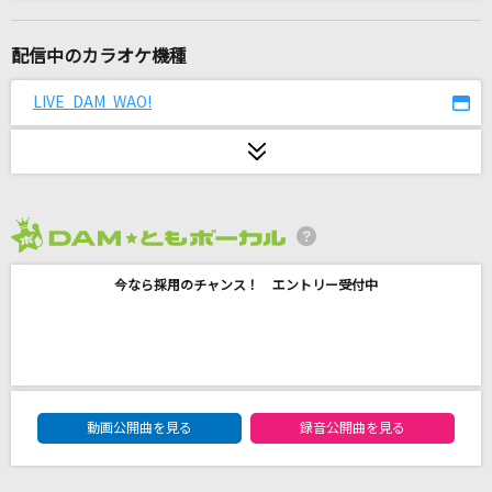
[生音]未来
コブクロ
配信中のカラオケ機種
やさしさで溢れるように
LIVE DAM WAO!
JUJU
Angel
ちゃんみな
2026年8月度
茜
今なら採用のチャンス！ エントリー受付中
ヨルシカ
ライラック
Mrs. GREEN APPLE
DAM★ともボーカルエントリーランキング
群青
動画公開曲を見る
録音公開曲を見る
YOASOBI