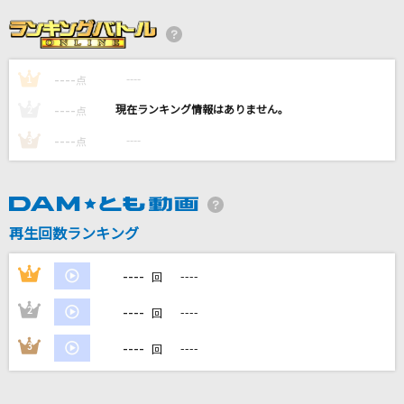
地上の星
中島みゆき
----
----
1
Butter-Fly
点
和田光司
----
----
2
点
----
----
3
点
フラミンゴ
syudou
[生音]君こそスターだ
再生回数ランキング
サザンオールスターズ
----
1
----
回
もっと見る
----
2
----
回
DAMの新曲・ランキングなど
----
3
----
回
カラオケ最新情報をチェック！