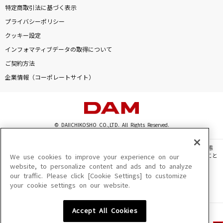
特定商取引法に基づく表示
プライバシーポリシー
クッキー設定
インフォマティブデータの取得について
ご契約方法
企業情報（コーポレートサイト）
© DAIICHIKOSHO CO.,LTD. All Rights Reserved.
このサイトに掲載されている一切の文章・画像・写真・動画・音声等を、手段や形態
を問わず、著作権法の定める範囲を超えて無断で複製、転載、ファイル化などすること
We use cookies to improve your experience on our
を禁じます。
website, to personalize content and ads and to analyze
our traffic. Please click [Cookie Settings] to customize
楽曲及びコンテンツは、機種によりご利用いただけない場合があります。
your cookie settings on our website.
楽曲及びコンテンツの配信日、配信内容が変更になる場合があります。
楽曲によりMYリスト保存ができない場合があります。
Accept All Cookies
JASRAC許諾番号
6602250213Y31015 6602250112Y38026 6602250240Y31015