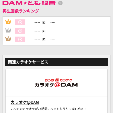
再生回数ランキング
DAMに会員登録・ログインして
カラオケをもっと楽しもう！
----
1
----
回
----
2
----
回
----
3
----
回
自宅でカラオケ歌い放題！
家族や友達と一緒に！練習にも！
関連カラオケサービス
カラオケ@DAM
いつものカラオケが24時間いつでもおうちで楽しめる！