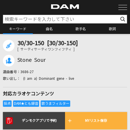
キーワード
曲名
歌手名
歌詞
30/30-150 [30/30-150]
カラオケ検索
[ サーティサーティワンフィフティ ]
Stone Sour
カラオケ店舗検索
選曲番号：
3686-27
(I am a) Dominant gene - live
カラオケリクエスト
対応カラオケコンテンツ
全国りれき
リアルタイムで歌われている曲の一覧
デンモクアプリで予約
MYリスト保存