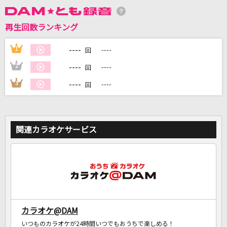
再生回数ランキング
DAMに会員登録・ログインして
カラオケをもっと楽しもう！
----
1
----
回
----
2
----
回
----
3
----
回
自宅でカラオケ歌い放題！
家族や友達と一緒に！練習にも！
関連カラオケサービス
カラオケ@DAM
いつものカラオケが24時間いつでもおうちで楽しめる！