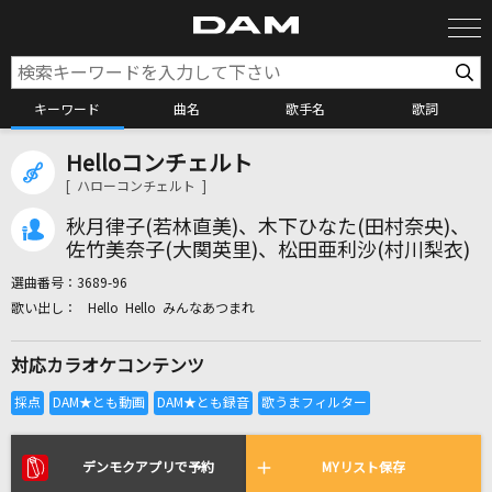
キーワード
曲名
歌手名
歌詞
Helloコンチェルト
カラオケ検索
[ ハローコンチェルト ]
秋月律子(若林直美)、木下ひなた(田村奈央)、
カラオケ店舗検索
佐竹美奈子(大関英里)、松田亜利沙(村川梨衣)
選曲番号：
3689-96
Hello Hello みんなあつまれ
カラオケリクエスト
対応カラオケコンテンツ
全国りれき
リアルタイムで歌われている曲の一覧
デンモクアプリで予約
MYリスト保存