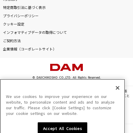
特定商取引法に基づく表示
プライバシーポリシー
クッキー設定
インフォマティブデータの取得について
ご契約方法
企業情報（コーポレートサイト）
© DAIICHIKOSHO CO.,LTD. All Rights Reserved.
このサイトに掲載されている一切の文章・画像・写真・動画・音声等を、手段や形態
を問わず、著作権法の定める範囲を超えて無断で複製、転載、ファイル化などすること
We use cookies to improve your experience on our
を禁じます。
website, to personalize content and ads and to analyze
our traffic. Please click [Cookie Settings] to customize
楽曲及びコンテンツは、機種によりご利用いただけない場合があります。
your cookie settings on our website.
楽曲及びコンテンツの配信日、配信内容が変更になる場合があります。
楽曲によりMYリスト保存ができない場合があります。
Accept All Cookies
JASRAC許諾番号