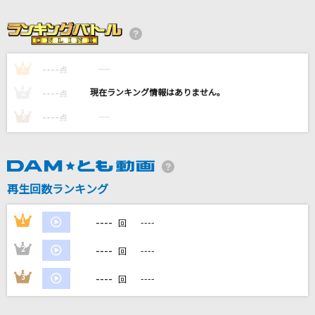
カタオモイ
Aimer(エメ)
どこまでも ～How Far I'll Go～
----
----
1
点
屋比久知奈
----
----
2
点
----
ぽっぴんジャンプ♪
----
3
点
チマメ隊
風
再生回数ランキング
コブクロ
もっと見る
----
1
----
回
----
2
----
回
DAMの新曲・ランキングなど
カラオケ最新情報をチェック！
----
3
----
回