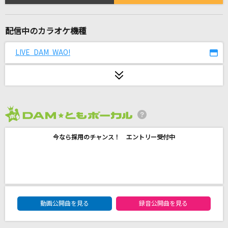
[生音]時代
中島みゆき
配信中のカラオケ機種
僕といた方がいいんじゃない
LIVE DAM WAO!
moon drop
このまま君だけを奪い去りたい
DEEN
[生音]さよならエレジー
2026年8月度
菅田将暉
今なら採用のチャンス！ エントリー受付中
雪の華
中島美嘉
[生音]水平線
DAM★ともボーカルエントリーランキング
動画公開曲を見る
録音公開曲を見る
back number