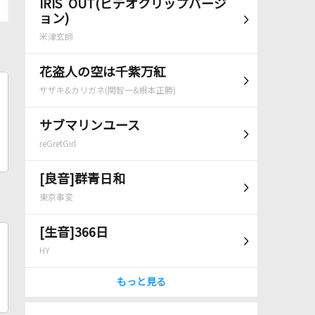
IRIS OUT(ビデオクリップバージ
ョン)
米津玄師
花盗人の空は千紫万紅
サザキ&カリガネ(関智一&根本正勝)
サブマリンユース
reGretGirl
[良音]群青日和
東京事変
[生音]366日
HY
もっと見る