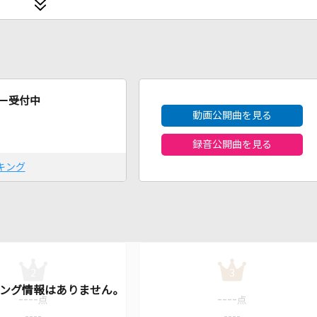
2026年8月度
ー受付中
動画公開曲を見る
録音公開曲を見る
キング
2
3
----
----
点
点
----
----