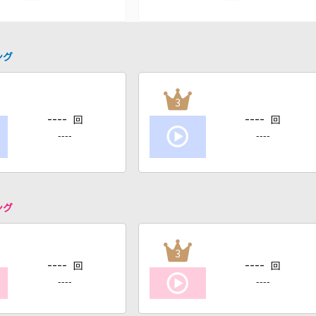
ング
3
----
----
回
回
----
----
ング
3
----
----
回
回
----
----