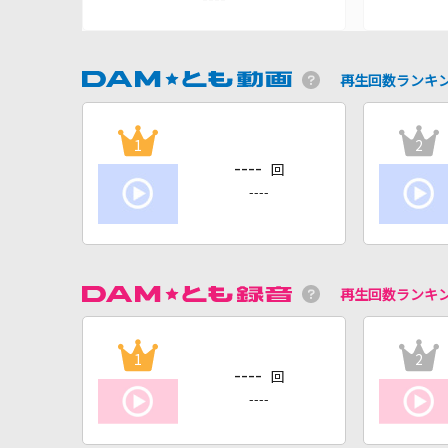
再生回数ランキ
1
2
----
回
----
再生回数ランキ
1
2
----
回
----