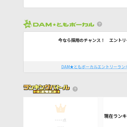
今なら採用のチャンス！ エントリ
DAM★ともボーカルエントリーラン
1
----
点
----