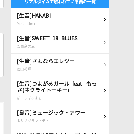
リアルタイムで歌われている曲の一覧
[生音]HANABI
Mr.Children
[生音]SWEET 19 BLUES
安室奈美恵
[生音]さよならエレジー
菅田将暉
[生音]つよがるガール feat. もっ
さ(ネクライトーキー)
ぼっちぼろまる
[良音]ミュージック・アワー
ポルノグラフィティ