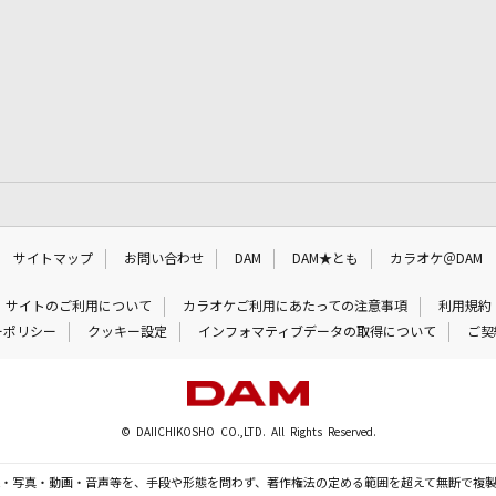
サイトマップ
お問い合わせ
DAM
DAM★とも
カラオケ＠DAM
サイトのご利用について
カラオケご利用にあたっての注意事項
利用規約
ーポリシー
クッキー設定
インフォマティブデータの取得について
ご契
© DAIICHIKOSHO CO.,LTD. All Rights Reserved.
・写真・動画・音声等を、手段や形態を問わず、著作権法の定める範囲を超えて無断で複