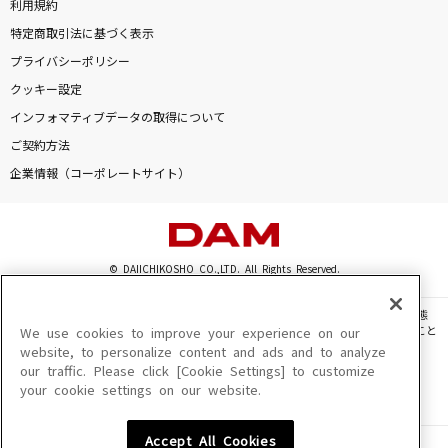
利用規約
特定商取引法に基づく表示
プライバシーポリシー
クッキー設定
インフォマティブデータの取得について
ご契約方法
企業情報（コーポレートサイト）
© DAIICHIKOSHO CO.,LTD. All Rights Reserved.
このサイトに掲載されている一切の文章・画像・写真・動画・音声等を、手段や形態
を問わず、著作権法の定める範囲を超えて無断で複製、転載、ファイル化などすること
We use cookies to improve your experience on our
を禁じます。
website, to personalize content and ads and to analyze
our traffic. Please click [Cookie Settings] to customize
楽曲及びコンテンツは、機種によりご利用いただけない場合があります。
your cookie settings on our website.
楽曲及びコンテンツの配信日、配信内容が変更になる場合があります。
楽曲によりMYリスト保存ができない場合があります。
Accept All Cookies
JASRAC許諾番号