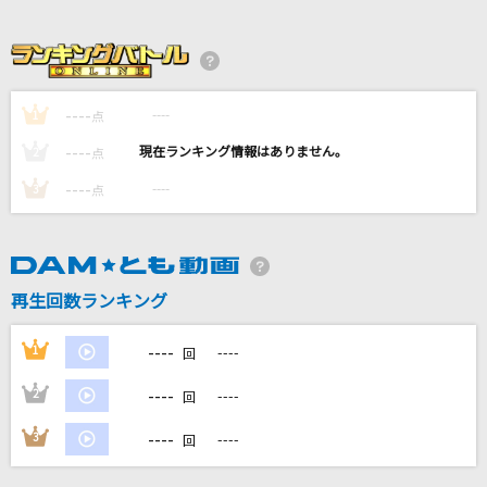
最高到達点(ONE PIECEアニメバージョン)
SEKAI NO OWARI(世界の終わり)
I'm a mess
----
----
1
点
MY FIRST STORY
----
----
2
点
[生音]ピースサイン
----
----
3
点
米津玄師
もののけ姫
米良美一
再生回数ランキング
もっと見る
----
1
----
回
----
2
----
回
DAMの新曲・ランキングなど
カラオケ最新情報をチェック！
----
3
----
回