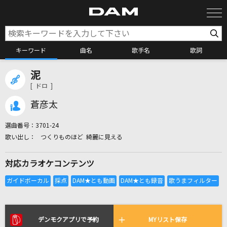
キーワード
曲名
歌手名
歌詞
泥
カラオケ検索
[ ドロ ]
蒼彦太
カラオケ店舗検索
選曲番号：
3701-24
つくりものほど 綺麗に見える
カラオケリクエスト
対応カラオケコンテンツ
全国りれき
リアルタイムで歌われている曲の一覧
デンモクアプリで予約
MYリスト保存