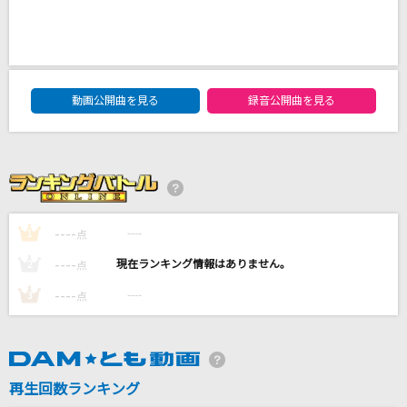
I Surrender [アイ・サレンダー]
Rainbow
チャンカパーナ
DAM★ともボーカルエントリーランキング
動画公開曲を見る
録音公開曲を見る
NEWS
命ばっかり
ぬゆり
涙のイエスタデー
----
----
1
点
GARNET CROW
----
----
2
点
もっと見る
----
----
3
点
DAMの新曲・ランキングなど
カラオケ最新情報をチェック！
再生回数ランキング