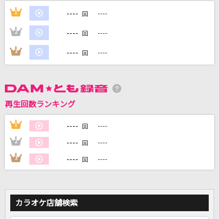
----
1
----
回
DAMに会員登録・ログインして
----
2
----
回
カラオケをもっと楽しもう！
----
3
----
回
自宅でカラオケ歌い放題！
家族や友達と一緒に！練習にも！
再生回数ランキング
----
1
----
回
----
2
----
回
----
3
----
回
カラオケ店舗検索