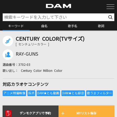
キーワード
曲名
歌手名
歌詞
CENTURY COLOR(TVサイズ)
カラオケ検索
[ センチュリーカラー ]
RAY-GUNS
カラオケ店舗検索
選曲番号：
3702-03
Century Color Million Color
カラオケリクエスト
対応カラオケコンテンツ
全国りれき
リアルタイムで歌われている曲の一覧
デンモクアプリで予約
MYリスト保存