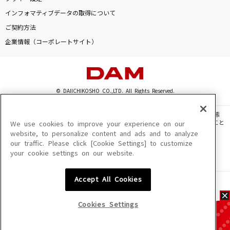
インフォマティブデータの取得について
ご契約方法
企業情報（コーポレートサイト）
© DAIICHIKOSHO CO.,LTD. All Rights Reserved.
このサイトに掲載されている一切の文章・画像・写真・動画・音声等を、手段や形態
を問わず、著作権法の定める範囲を超えて無断で複製、転載、ファイル化などすること
We use cookies to improve your experience on our
を禁じます。
website, to personalize content and ads and to analyze
our traffic. Please click [Cookie Settings] to customize
楽曲及びコンテンツは、機種によりご利用いただけない場合があります。
your cookie settings on our website.
楽曲及びコンテンツの配信日、配信内容が変更になる場合があります。
楽曲によりMYリスト保存ができない場合があります。
Accept All Cookies
JASRAC許諾番号
6602250213Y31015 6602250112Y38026 6602250240Y31015
6602250241Y45122
Cookies Settings
NexTone許諾番号
ID000002945 ID000002947 ID000002937 ID000002938