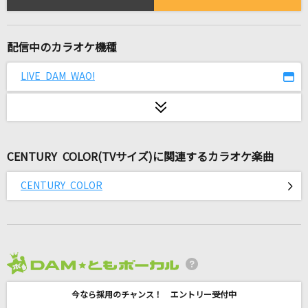
バビロン
トーマ feat.初音ミク
配信中のカラオケ機種
マシュマロ(ビデオクリップバージョン)
DECO*27
LIVE DAM WAO!
Blue Velvet
工藤静香
CENTURY COLOR(TVサイズ)に関連するカラオケ楽曲
Dejavina(Japanese ver.)
リサイタルズ
CENTURY COLOR
[生音]Tears
X JAPAN
ジコチューで行こう!
2026年8月度
乃木坂46
今なら採用のチャンス！ エントリー受付中