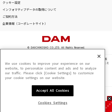
クッキー設定
インフォマティブデータの取得について
ご契約方法
企業情報（コーポレートサイト）
© DAIICHIKOSHO CO.,LTD. All Rights Reserved.
このサイトに掲載されている一切の文章・画像・写真・動画・音声等を、手段や形態
を問わず、著作権法の定める範囲を超えて無断で複製、転載、ファイル化などすること
We use cookies to improve your experience on our
を禁じます。
website, to personalize content and ads and to analyze
our traffic. Please click [Cookie Settings] to customize
楽曲及びコンテンツは、機種によりご利用いただけない場合があります。
your cookie settings on our website.
楽曲及びコンテンツの配信日、配信内容が変更になる場合があります。
楽曲によりMYリスト保存ができない場合があります。
Accept All Cookies
JASRAC許諾番号
6602250213Y31015 6602250112Y38026 6602250240Y31015
6602250241Y45122
Cookies Settings
NexTone許諾番号
ID000002945 ID000002947 ID000002937 ID000002938