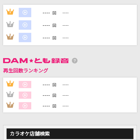
----
1
----
回
DAMに会員登録・ログインして
カラオケをもっと楽しもう！
----
2
----
回
----
3
----
回
自宅でカラオケ歌い放題！
家族や友達と一緒に！練習にも！
再生回数ランキング
----
1
----
回
----
2
----
回
----
3
----
回
カラオケ店舗検索