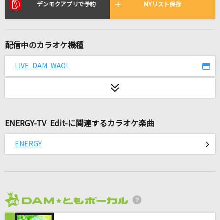
桜が降る夜は
デンモクアプリで予約
MYリスト保存
あいみょん
朧
配信中のカラオケ機種
市川由紀乃
LIVE DAM WAO!
やさしさで溢れるように
Flower
天使も夢みる
ENERGY-TV Edit-に関連するカラオケ楽曲
桜田淳子
ENERGY
ルカルカ★ナイトフィーバー
SAM(samfree)
[生音]YAH YAH YAH
CHAGE & ASKA
2026年8月度