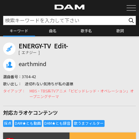
キーワード
曲名
歌手名
歌詞
ENERGY-TV Edit-
カラオケ検索
[ エナジー ]
earthmind
カラオケ店舗検索
選曲番号：
3704-42
途切れない気持ちが私の道標
カラオケリクエスト
MBS・TBS系TVアニメ「ビビッドレッド・オペレーション」オ
ープニングテーマ
全国りれき
対応カラオケコンテンツ
リアルタイムで歌われている曲の一覧