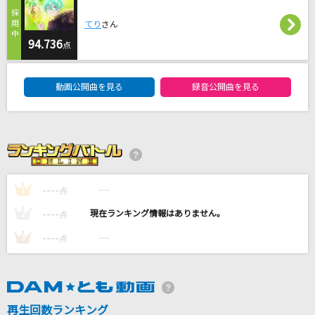
ゲット・アップ・ルーシー
てり
さん
THEE MICHELLE GUN ELEPHANT
94.736
点
[生音]今夜月の見える丘に
DAM★ともボーカルエントリーランキング
B'z
動画公開曲を見る
録音公開曲を見る
Golden [ゴールデン]
HUNTR/X
glitter
----
----
浜崎あゆみ
1
点
----
----
2
点
もっと見る
----
----
3
点
DAMの新曲・ランキングなど
カラオケ最新情報をチェック！
再生回数ランキング