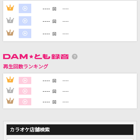
----
1
----
回
----
2
----
回
DAMに会員登録・ログインして
カラオケをもっと楽しもう！
----
3
----
回
自宅でカラオケ歌い放題！
再生回数ランキング
家族や友達と一緒に！練習にも！
----
1
----
回
----
2
----
回
----
3
----
回
カラオケ店舗検索