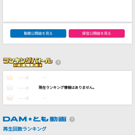
[生音]Hello,world!
BUMP OF CHICKEN
DAM★ともボーカルエントリーランキング
SAD SONG
動画公開曲を見る
録音公開曲を見る
ちゃんみな
咲かせや咲かせ
EGOIST
----
----
1
点
爆裂愛してる
----
----
M!LK
2
点
----
----
3
点
もっと見る
DAMの新曲・ランキングなど
カラオケ最新情報をチェック！
再生回数ランキング