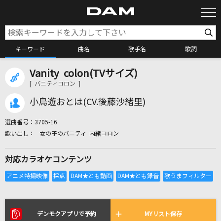
キーワード
曲名
歌手名
歌詞
Vanity colon(TVサイズ)
カラオケ検索
[ バニティコロン ]
小鳥遊おとは(CV.後藤沙緒里)
カラオケ店舗検索
選曲番号：
3705-16
女の子のバニティ 内緒コロン
カラオケリクエスト
対応カラオケコンテンツ
全国りれき
リアルタイムで歌われている曲の一覧
デンモクアプリで予約
MYリスト保存