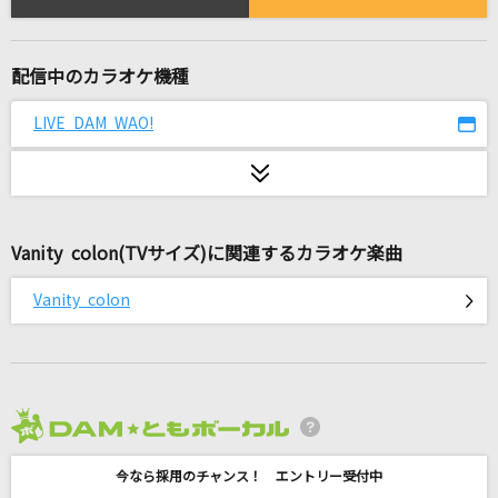
Deep in Abyss
リコ(CV:富田美憂)、レグ(CV:伊瀬茉莉也)
配信中のカラオケ機種
[生音]-救世主 メシア-“DEAD or ALIVE“Live ve
r
LIVE DAM WAO!
Janne Da Arc
umbrella
SEKAI NO OWARI(世界の終わり)
Vanity colon(TVサイズ)に関連するカラオケ楽曲
1・2・3
Vanity colon
After the Rain [そらる×まふまふ]
かえりみちの色
渋谷ハル
2026年8月度
Five
今なら採用のチャンス！ エントリー受付中
嵐(アラシ)