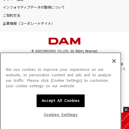
インフォマティブデータの取得について
ご契約方法
企業情報（コーポレートサイト）
© DAIICHIKOSHO CO.,LTD. All Rights Reserved.
このサイトに掲載されている一切の文章・画像・写真・動画・音声等を、手段や形態
を問わず、著作権法の定める範囲を超えて無断で複製、転載、ファイル化などすること
We use cookies to improve your experience on our
を禁じます。
website, to personalize content and ads and to analyze
our traffic. Please click [Cookie Settings] to customize
楽曲及びコンテンツは、機種によりご利用いただけない場合があります。
your cookie settings on our website.
楽曲及びコンテンツの配信日、配信内容が変更になる場合があります。
楽曲によりMYリスト保存ができない場合があります。
Accept All Cookies
JASRAC許諾番号
6602250213Y31015 6602250112Y38026 6602250240Y31015
6602250241Y45122
Cookies Settings
NexTone許諾番号
ID000002945 ID000002947 ID000002937 ID000002938