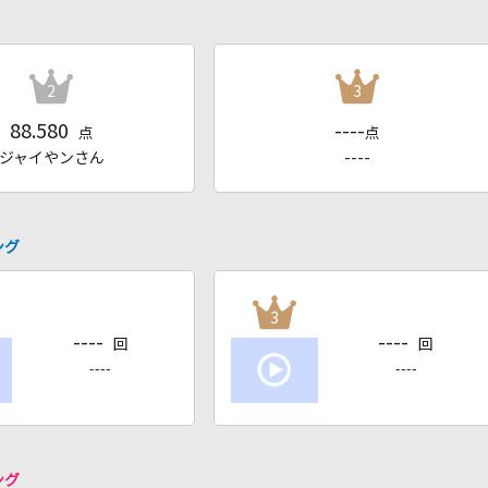
2
3
88.580
----
点
点
ジャイやンさん
----
ング
3
----
----
回
回
----
----
ング