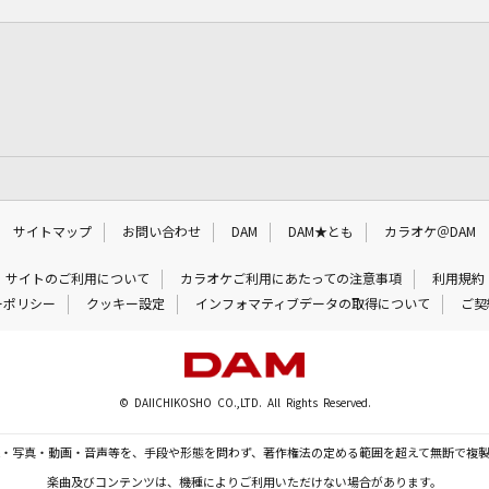
サイトマップ
お問い合わせ
DAM
DAM★とも
カラオケ＠DAM
サイトのご利用について
カラオケご利用にあたっての注意事項
利用規約
ーポリシー
クッキー設定
インフォマティブデータの取得について
ご契
© DAIICHIKOSHO CO.,LTD. All Rights Reserved.
・写真・動画・音声等を、手段や形態を問わず、著作権法の定める範囲を超えて無断で複
楽曲及びコンテンツは、機種によりご利用いただけない場合があります。