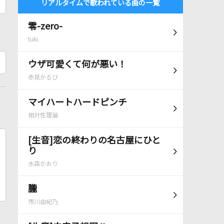
リアルタイムで歌われている曲の一覧
零-zero-
tuki.
ウザ可愛くて何が悪い！
赤見かるび
マイハートハードピンチ
相対性理論
[生音]恋の終わりの名古屋にひと
り
水森かおり
朧
市川由紀乃