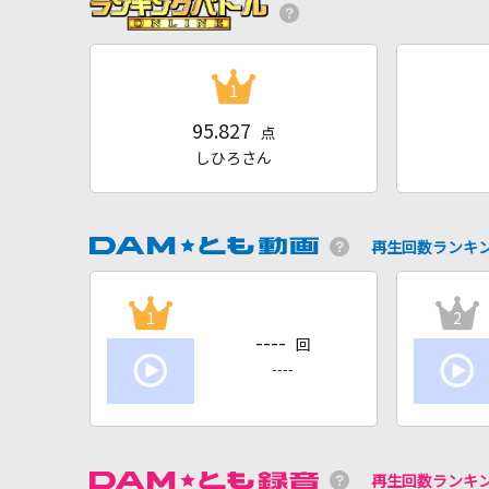
1
95.827
点
しひろさん
再生回数ランキ
1
2
----
回
----
再生回数ランキ