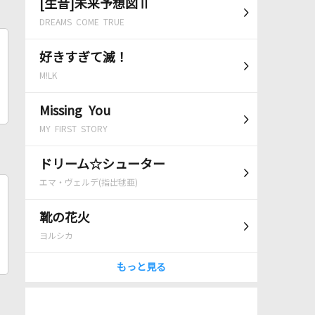
[生音]未来予想図Ⅱ
DREAMS COME TRUE
好きすぎて滅！
M!LK
Missing You
MY FIRST STORY
ドリーム☆シューター
エマ・ヴェルデ(指出毬亜)
靴の花火
ヨルシカ
もっと見る