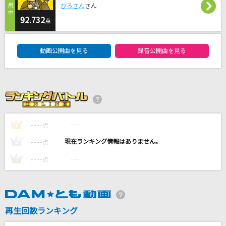
ひろさん
さん
[生音]青い珊瑚礁
92.732
松田聖子
点
DAM★ともボーカルエントリーランキング
瞑目の白き残像
動画公開曲を見る
録音公開曲を見る
藤原泰衡(鳥海浩輔)
ちぎり酒
土子勝也
毎日(ビデオクリップバージョン)
----
----
1
点
米津玄師
----
----
2
点
----
もっと見る
----
3
点
DAMの新曲・ランキングなど
カラオケ最新情報をチェック！
再生回数ランキング