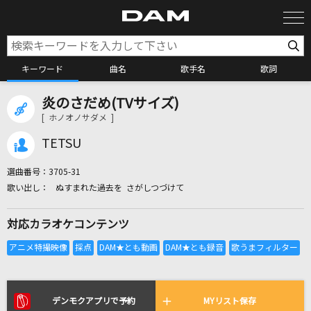
キーワード
曲名
歌手名
歌詞
炎のさだめ(TVサイズ)
カラオケ検索
[ ホノオノサダメ ]
TETSU
カラオケ店舗検索
選曲番号：
3705-31
ぬすまれた過去を さがしつづけて
カラオケリクエスト
対応カラオケコンテンツ
全国りれき
リアルタイムで歌われている曲の一覧
デンモクアプリで予約
MYリスト保存