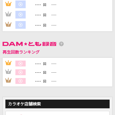
----
1
----
回
----
2
----
DAMに会員登録・ログインして
回
カラオケをもっと楽しもう！
----
3
----
回
自宅でカラオケ歌い放題！
再生回数ランキング
家族や友達と一緒に！練習にも！
----
1
----
回
----
2
----
回
----
3
----
回
カラオケ店舗検索