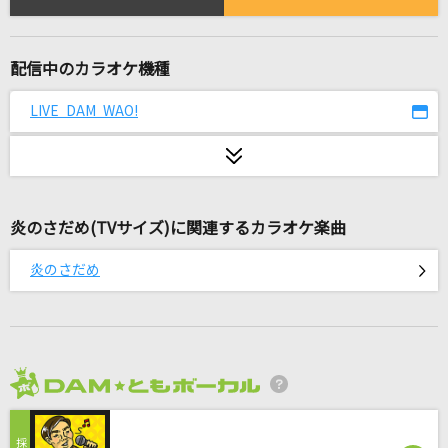
[生音]春泥棒
ヨルシカ
配信中のカラオケ機種
ノマド
バルーン
LIVE DAM WAO!
[生音]HANABI
Mr.Children
炎のさだめ(TVサイズ)に関連するカラオケ楽曲
銀の龍の背に乗って
中島みゆき
炎のさだめ
EYE
Kanaria
[生音]迷い道
2026年8月度
渡辺真知子