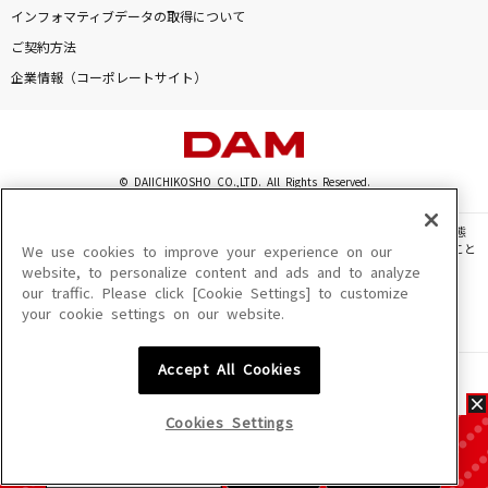
インフォマティブデータの取得について
ご契約方法
企業情報（コーポレートサイト）
© DAIICHIKOSHO CO.,LTD. All Rights Reserved.
このサイトに掲載されている一切の文章・画像・写真・動画・音声等を、手段や形態
を問わず、著作権法の定める範囲を超えて無断で複製、転載、ファイル化などすること
We use cookies to improve your experience on our
を禁じます。
website, to personalize content and ads and to analyze
our traffic. Please click [Cookie Settings] to customize
楽曲及びコンテンツは、機種によりご利用いただけない場合があります。
your cookie settings on our website.
楽曲及びコンテンツの配信日、配信内容が変更になる場合があります。
楽曲によりMYリスト保存ができない場合があります。
Accept All Cookies
JASRAC許諾番号
6602250213Y31015 6602250112Y38026 6602250240Y31015
6602250241Y45122
Cookies Settings
NexTone許諾番号
ID000002945 ID000002947 ID000002937 ID000002938