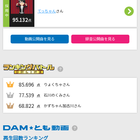
火種
てっちゃん
さん
キタニタツヤ
95.132
点
ノーチラス
DAM★ともボーカルエントリーランキング
ヨルシカ
動画公開曲を見る
録音公開曲を見る
はにかみショート
≠ME
[生音]地上の星
85.696
中島みゆき
りょくちゃさん
1
点
77.539
石川のくみさん
2
点
もっと見る
68.822
かずちゃん加古川さん
3
点
DAMの新曲・ランキングなど
カラオケ最新情報をチェック！
再生回数ランキング