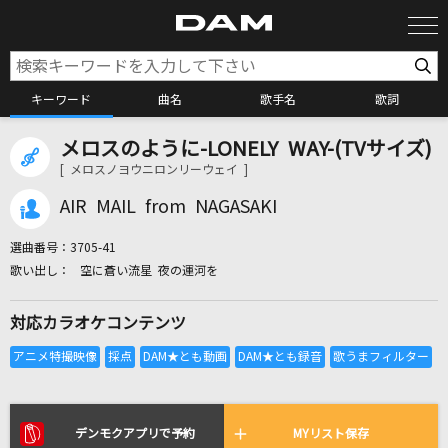
キーワード
曲名
歌手名
歌詞
メロスのように-LONELY WAY-(TVサイズ)
カラオケ検索
[ メロスノヨウニロンリーウェイ ]
AIR MAIL from NAGASAKI
カラオケ店舗検索
選曲番号：
3705-41
空に蒼い流星 夜の運河を
カラオケリクエスト
対応カラオケコンテンツ
全国りれき
リアルタイムで歌われている曲の一覧
デンモクアプリで予約
MYリスト保存