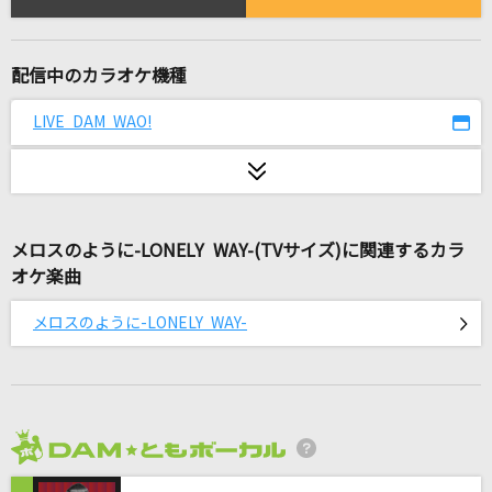
深夜高速
フラワーカンパニーズ
配信中のカラオケ機種
千本桜
和楽器バンド
LIVE DAM WAO!
ヘビーローテーション
AKB48
メロスのように-LONELY WAY-(TVサイズ)に関連するカラ
SPEC!
オケ楽曲
sanetii
メロスのように-LONELY WAY-
鳥籠の少年
森口博子
好きすぎて滅！
M!LK
2026年8月度