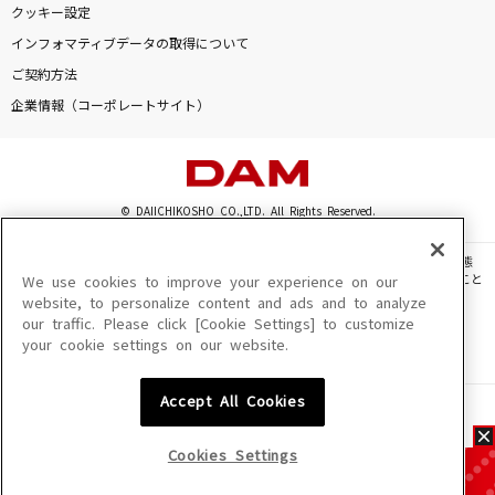
クッキー設定
インフォマティブデータの取得について
ご契約方法
企業情報（コーポレートサイト）
© DAIICHIKOSHO CO.,LTD. All Rights Reserved.
このサイトに掲載されている一切の文章・画像・写真・動画・音声等を、手段や形態
を問わず、著作権法の定める範囲を超えて無断で複製、転載、ファイル化などすること
We use cookies to improve your experience on our
を禁じます。
website, to personalize content and ads and to analyze
our traffic. Please click [Cookie Settings] to customize
楽曲及びコンテンツは、機種によりご利用いただけない場合があります。
your cookie settings on our website.
楽曲及びコンテンツの配信日、配信内容が変更になる場合があります。
楽曲によりMYリスト保存ができない場合があります。
Accept All Cookies
JASRAC許諾番号
6602250213Y31015 6602250112Y38026 6602250240Y31015
6602250241Y45122
Cookies Settings
NexTone許諾番号