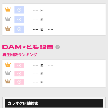
----
1
----
回
DAMに会員登録・ログインして
カラオケをもっと楽しもう！
----
2
----
回
----
3
----
回
自宅でカラオケ歌い放題！
家族や友達と一緒に！練習にも！
再生回数ランキング
----
1
----
回
----
2
----
回
----
3
----
回
カラオケ店舗検索