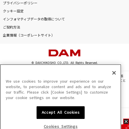
プライバシーポリシー
クッキー設定
インフォマティブデータの取得について
ご契約方法
企業情報（コーポレートサイト）
© DAIICHIKOSHO CO.,LTD. All Rights Reserved.
このサイトに掲載されている一切の文章・画像・写真・動画・音声等を、手段や形態
を問わず、著作権法の定める範囲を超えて無断で複製、転載、ファイル化などすること
We use cookies to improve your experience on our
を禁じます。
website, to personalize content and ads and to analyze
our traffic. Please click [Cookie Settings] to customize
楽曲及びコンテンツは、機種によりご利用いただけない場合があります。
your cookie settings on our website.
楽曲及びコンテンツの配信日、配信内容が変更になる場合があります。
楽曲によりMYリスト保存ができない場合があります。
Accept All Cookies
JASRAC許諾番号
6602250213Y31015 6602250112Y38026 6602250240Y31015
6602250241Y45122
Cookies Settings