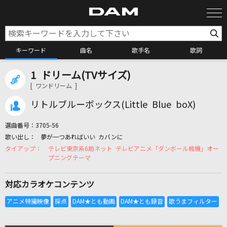
キーワード
曲名
歌手名
歌詞
1 ドリーム(TVサイズ)
カラオケ検索
[ ワンドリーム ]
リトルブルーボックス(Little Blue boX)
カラオケ店舗検索
選曲番号：
3705-56
夢が一つあればいい カバンに
カラオケリクエスト
テレビ東京系6局ネット テレビアニメ「ダンボール戦機」オー
プニングテーマ
全国りれき
対応カラオケコンテンツ
リアルタイムで歌われている曲の一覧