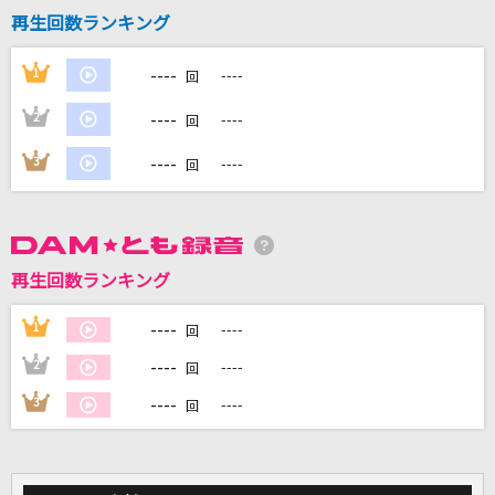
再生回数ランキング
----
1
----
回
DAMに会員登録・ログインして
----
2
----
カラオケをもっと楽しもう！
回
----
3
----
回
自宅でカラオケ歌い放題！
家族や友達と一緒に！練習にも！
再生回数ランキング
----
1
----
回
----
2
----
回
----
3
----
回