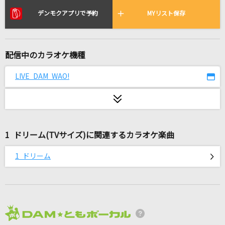
[生音]U&I
デンモクアプリで予約
MYリスト保存
放課後ティータイム
太陽が燃えている
配信中のカラオケ機種
THE YELLOW MONKEY
LIVE DAM WAO!
アシタノハナタチ
讃州中学勇者部(照井春佳、三森すずこ、内山夕実、黒沢ともよ、長妻樹
里、花澤香菜)
ロメオ(ビデオクリップバージョン)
1 ドリーム(TVサイズ)に関連するカラオケ楽曲
LIP×LIP(勇次郎・愛蔵/CV:内山昂輝・島崎信長)
1 ドリーム
曖歌
湘南乃風
[生音]チェックのワンピース(back number do
me tour 2018 “stay with you“)
2026年8月度