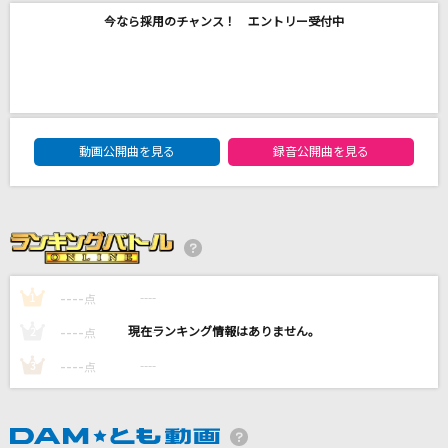
back number
今なら採用のチャンス！ エントリー受付中
[生音]イミテイション・ゴールド
山口百恵
コール
DAM★ともボーカルエントリーランキング
動画公開曲を見る
録音公開曲を見る
HIKAKIN & SEIKIN
Glorious
BE:FIRST
lien
----
----
1
点
菅原圭
----
----
2
点
もっと見る
----
----
3
点
DAMの新曲・ランキングなど
カラオケ最新情報をチェック！