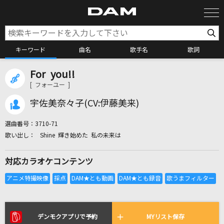
キーワード
曲名
歌手名
歌詞
For you!!
カラオケ検索
[ フォーユー ]
宇佐美奈々子(CV:伊藤美来)
カラオケ店舗検索
選曲番号：
3710-71
Shine 輝き始めた 私の未来は
カラオケリクエスト
対応カラオケコンテンツ
全国りれき
リアルタイムで歌われている曲の一覧
デンモクアプリで予約
MYリスト保存