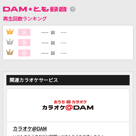
DAMに会員登録・ログインして
再生回数ランキング
カラオケをもっと楽しもう！
----
1
----
回
----
2
----
回
----
3
----
回
自宅でカラオケ歌い放題！
家族や友達と一緒に！練習にも！
関連カラオケサービス
カラオケ@DAM