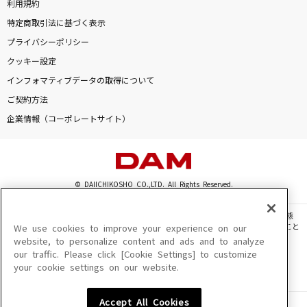
利用規約
特定商取引法に基づく表示
プライバシーポリシー
クッキー設定
インフォマティブデータの取得について
ご契約方法
企業情報（コーポレートサイト）
© DAIICHIKOSHO CO.,LTD. All Rights Reserved.
このサイトに掲載されている一切の文章・画像・写真・動画・音声等を、手段や形態
を問わず、著作権法の定める範囲を超えて無断で複製、転載、ファイル化などすること
We use cookies to improve your experience on our
を禁じます。
website, to personalize content and ads and to analyze
our traffic. Please click [Cookie Settings] to customize
楽曲及びコンテンツは、機種によりご利用いただけない場合があります。
your cookie settings on our website.
楽曲及びコンテンツの配信日、配信内容が変更になる場合があります。
楽曲によりMYリスト保存ができない場合があります。
Accept All Cookies
JASRAC許諾番号