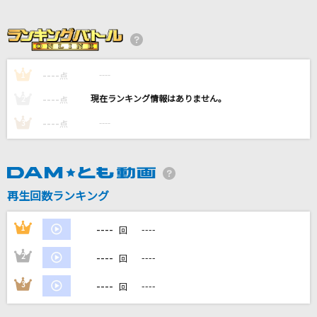
コンビニ
ブリーフ&トランクス
カリスマックス
----
----
1
点
Snow Man
----
----
2
点
[生音]迷宮ラブソング
----
----
3
点
嵐(アラシ)
[生音]蝶々結び
Aimer(エメ)
再生回数ランキング
もっと見る
----
1
----
回
----
2
----
回
DAMの新曲・ランキングなど
カラオケ最新情報をチェック！
----
3
----
回