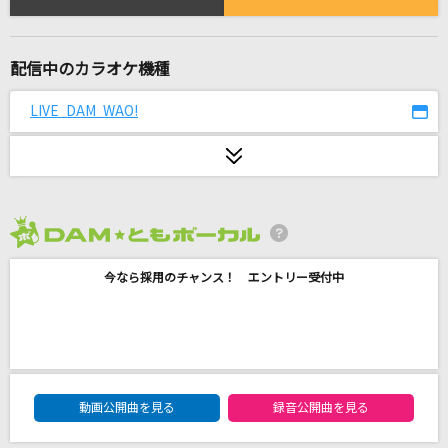
[生音]街角トワイライト
ラッツ&スター(シャネルズ)
配信中のカラオケ機種
鬼ノ宴
友成空
LIVE DAM WAO!
炎と森のカーニバル
SEKAI NO OWARI(世界の終わり)
ニホンノミカタ-ネバダカラキマシタ-
2026年8月度
矢島美容室
今なら採用のチャンス！ エントリー受付中
アイドルパワー
M!LK
VILLAIN
DAM★ともボーカルエントリーランキング
動画公開曲を見る
録音公開曲を見る
Hey! Say! JUMP