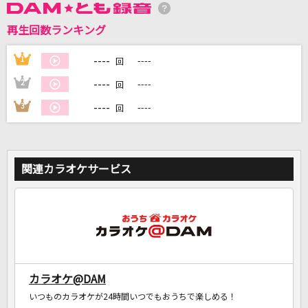
再生回数ランキング
DAMに会員登録・ログインして
カラオケをもっと楽しもう！
----
1
----
回
----
2
----
回
----
3
----
回
自宅でカラオケ歌い放題！
家族や友達と一緒に！練習にも！
関連カラオケサービス
カラオケ@DAM
いつものカラオケが24時間いつでもおうちで楽しめる！