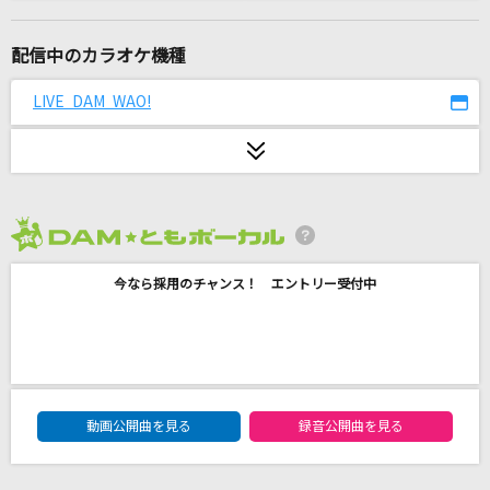
アイワナムチュー feat. asmi,すりぃ
MAISONdes
配信中のカラオケ機種
星降る海
LIVE DAM WAO!
月見ヤチヨ(cv.早見沙織)
そんなbitterな話
Vaundy
2026年8月度
阿修羅ちゃん
今なら採用のチャンス！ エントリー受付中
Ado
しわあわせ
Vaundy
DAM★ともボーカルエントリーランキング
絶対的主人公
動画公開曲を見る
録音公開曲を見る
超ときめき宣伝部(ときめき宣伝部)