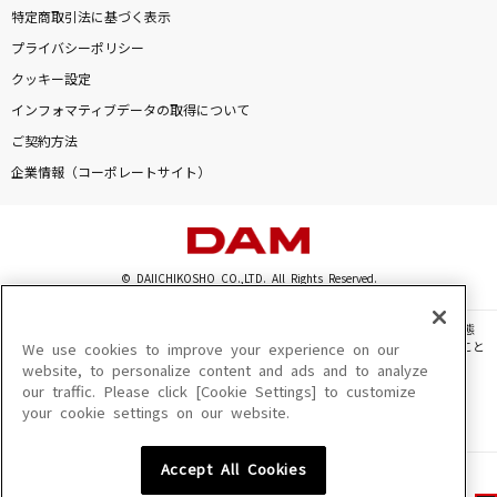
特定商取引法に基づく表示
プライバシーポリシー
クッキー設定
インフォマティブデータの取得について
ご契約方法
企業情報（コーポレートサイト）
© DAIICHIKOSHO CO.,LTD. All Rights Reserved.
このサイトに掲載されている一切の文章・画像・写真・動画・音声等を、手段や形態
を問わず、著作権法の定める範囲を超えて無断で複製、転載、ファイル化などすること
We use cookies to improve your experience on our
を禁じます。
website, to personalize content and ads and to analyze
our traffic. Please click [Cookie Settings] to customize
楽曲及びコンテンツは、機種によりご利用いただけない場合があります。
your cookie settings on our website.
楽曲及びコンテンツの配信日、配信内容が変更になる場合があります。
楽曲によりMYリスト保存ができない場合があります。
Accept All Cookies
JASRAC許諾番号
6602250213Y31015 6602250112Y38026 6602250240Y31015