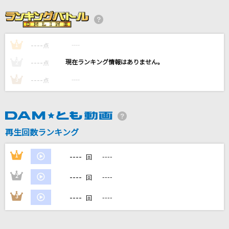
BELIEVE
エンジェルス ハーモニー
----
----
1
Lovers Again
点
EXILE
----
----
2
点
----
----
3
点
とくべチュ、して
＝LOVE
&Z
再生回数ランキング
SawanoHiroyuki[nZk]:mizuki
----
1
----
回
もっと見る
----
2
----
回
DAMの新曲・ランキングなど
----
3
----
回
カラオケ最新情報をチェック！