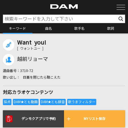
キーワード
曲名
歌手名
歌詞
Want you!
カラオケ検索
[ ウォントユー ]
越前リョーマ
カラオケ店舗検索
選曲番号：
3710-72
目蓋を閉じたら聴こえた
カラオケリクエスト
対応カラオケコンテンツ
全国りれき
リアルタイムで歌われている曲の一覧
デンモクアプリで予約
MYリスト保存