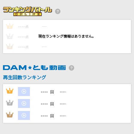
スター
大漠波新
----
----
1
純恋歌
点
湘南乃風
----
----
2
点
----
----
3
点
CLOUDY HEART(GIGS at BUDOKAN BEAT EM
OTION ROCK'N ROLL CIRCUS TOUR)
BOOWY
再生回数ランキング
[生音]傘
King Gnu
----
1
----
回
もっと見る
----
2
----
回
----
3
----
回
DAMの新曲・ランキングなど
カラオケ最新情報をチェック！