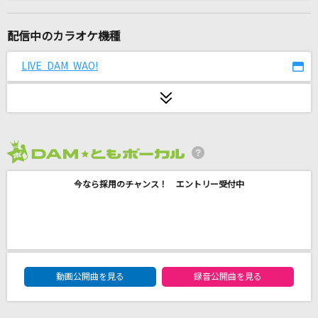
草原の奇跡
AKB48
配信中のカラオケ機種
ファタール
LIVE DAM WAO!
GEMN
[生音]ROCKET DIVE
hide with Spread Beaver
2026年8月度
[生音]美しい十代
今なら採用のチャンス！ エントリー受付中
三田明
あの日のキミと今の僕に
DOBERMAN INFINITY
DAM★ともボーカルエントリーランキング
俺よ届け
動画公開曲を見る
録音公開曲を見る
忘れらんねえよ