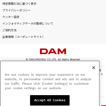
特定商取引法に基づく表示
プライバシーポリシー
クッキー設定
インフォマティブデータの取得について
ご契約方法
企業情報（コーポレートサイト）
© DAIICHIKOSHO CO.,LTD. All Rights Reserved.
このサイトに掲載されている一切の文章・画像・写真・動画・音声等を、手段や形態
を問わず、著作権法の定める範囲を超えて無断で複製、転載、ファイル化などすること
We use cookies to improve your experience on our
を禁じます。
website, to personalize content and ads and to analyze
our traffic. Please click [Cookie Settings] to customize
楽曲及びコンテンツは、機種によりご利用いただけない場合があります。
your cookie settings on our website.
楽曲及びコンテンツの配信日、配信内容が変更になる場合があります。
楽曲によりMYリスト保存ができない場合があります。
Accept All Cookies
JASRAC許諾番号
6602250213Y31015 6602250112Y38026 6602250240Y31015