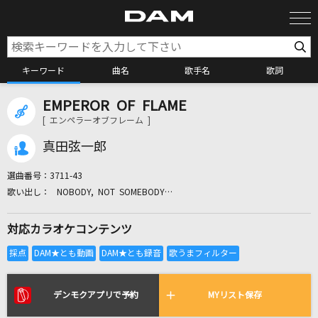
キーワード
曲名
歌手名
歌詞
EMPEROR OF FLAME
カラオケ検索
[ エンペラーオブフレーム ]
真田弦一郎
カラオケ店舗検索
選曲番号：
3711-43
NOBODY, NOT SOMEBODY…
カラオケリクエスト
対応カラオケコンテンツ
全国りれき
リアルタイムで歌われている曲の一覧
デンモクアプリで予約
MYリスト保存