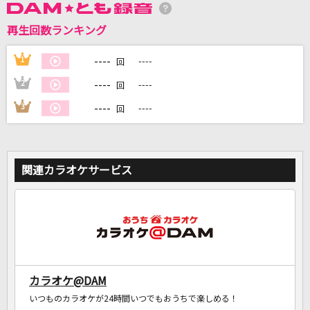
再生回数ランキング
DAMに会員登録・ログインして
----
1
----
回
カラオケをもっと楽しもう！
----
2
----
回
----
3
----
回
自宅でカラオケ歌い放題！
家族や友達と一緒に！練習にも！
関連カラオケサービス
カラオケ@DAM
いつものカラオケが24時間いつでもおうちで楽しめる！