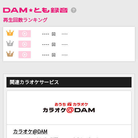
DAMに会員登録・ログインして
再生回数ランキング
カラオケをもっと楽しもう！
----
1
----
回
----
2
----
回
----
3
----
回
自宅でカラオケ歌い放題！
家族や友達と一緒に！練習にも！
関連カラオケサービス
カラオケ@DAM