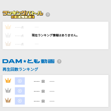
かくれんぼ
AliA
Jungle P
----
----
1
点
5050
----
----
2
点
Eternal Place
----
----
3
点
hiro
[生音]ちりぬるを
市川由紀乃
再生回数ランキング
もっと見る
----
1
----
回
----
2
----
回
DAMの新曲・ランキングなど
カラオケ最新情報をチェック！
----
3
----
回