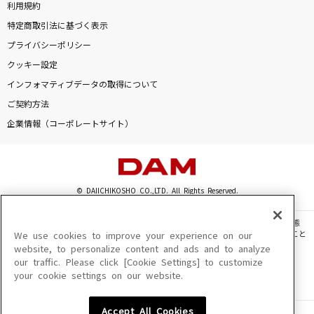
利用規約
特定商取引法に基づく表示
プライバシーポリシー
クッキー設定
インフォマティブデータの取得について
ご契約方法
企業情報（コーポレートサイト）
© DAIICHIKOSHO CO.,LTD. All Rights Reserved.
このサイトに掲載されている一切の文章・画像・写真・動画・音声等を、手段や形態
を問わず、著作権法の定める範囲を超えて無断で複製、転載、ファイル化などすること
We use cookies to improve your experience on our
を禁じます。
website, to personalize content and ads and to analyze
our traffic. Please click [Cookie Settings] to customize
楽曲及びコンテンツは、機種によりご利用いただけない場合があります。
your cookie settings on our website.
楽曲及びコンテンツの配信日、配信内容が変更になる場合があります。
楽曲によりMYリスト保存ができない場合があります。
Accept All Cookies
JASRAC許諾番号