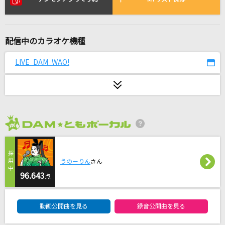
[生音]酒よ
吉幾三
配信中のカラオケ機種
雷に捧ぐ
藤原泰衡(鳥海浩輔)
LIVE DAM WAO!
SUPERNOVA
KANA-BOON
やさしさで溢れるように
2026年8月度
Flower
エンコー少女
うのーりん
さん
梨本うい feat.初音ミク
96.643
点
ズルい女
DAM★ともボーカルエントリーランキング
動画公開曲を見る
録音公開曲を見る
シャ乱Q