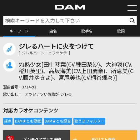
キーワード
曲名
歌手名
歌詞
ジレるハートに火をつけて
カラオケ検索
[ ジレルハートニヒヲツケテ ]
灼熱少女[田中琴葉(CV.種田梨沙)、大神環(CV.
カラオケ店舗検索
稲川英里)、高坂海美(CV.上田麗奈)、所恵美(C
V.藤井ゆきよ)、宮尾美也(CV.桐谷蝶々)]
選曲番号：
3714-93
カラオケリクエスト
アツいアツい情熱が ジレる
対応カラオケコンテンツ
全国りれき
リアルタイムで歌われている曲の一覧
デンモクアプリで予約
MYリスト保存