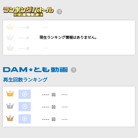
ごめんね ずっと…
乃木坂46
----
----
1
Holiday
点
スピッツ
----
----
2
点
----
----
3
点
Phantom Joke
UNISON SQUARE GARDEN
[生音]夢幻
再生回数ランキング
MY FIRST STORY×HYDE
----
1
----
回
もっと見る
----
2
----
回
DAMの新曲・ランキングなど
----
3
----
回
カラオケ最新情報をチェック！