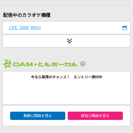
[生音]「僕は...」
あたらよ
配信中のカラオケ機種
W/X/Y
LIVE DAM WAO!
Tani Yuuki
HOWEVER
GLAY
2026年8月度
[生音]蕾
今なら採用のチャンス！ エントリー受付中
コブクロ
No way to say
浜崎あゆみ
DAM★ともボーカルエントリーランキング
愛唄
動画公開曲を見る
録音公開曲を見る
GReeeeN