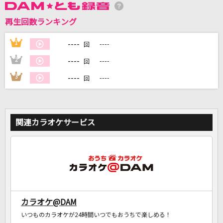
再生回数ランキング
DAMに会員登録・ログインして
カラオケをもっと楽しもう！
----
1
----
回
----
2
----
回
----
3
----
回
自宅でカラオケ歌い放題！
家族や友達と一緒に！練習にも！
関連カラオケサービス
カラオケ@DAM
いつものカラオケが24時間いつでもおうちで楽しめる！