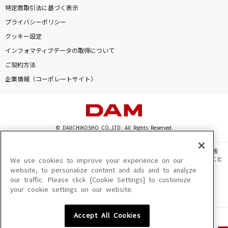
特定商取引法に基づく表示
プライバシーポリシー
クッキー設定
インフォマティブデータの取得について
ご契約方法
企業情報（コーポレートサイト）
© DAIICHIKOSHO CO.,LTD. All Rights Reserved.
このサイトに掲載されている一切の文章・画像・写真・動画・音声等を、手段や形態
を問わず、著作権法の定める範囲を超えて無断で複製、転載、ファイル化などすること
We use cookies to improve your experience on our
を禁じます。
website, to personalize content and ads and to analyze
our traffic. Please click [Cookie Settings] to customize
楽曲及びコンテンツは、機種によりご利用いただけない場合があります。
your cookie settings on our website.
楽曲及びコンテンツの配信日、配信内容が変更になる場合があります。
楽曲によりMYリスト保存ができない場合があります。
Accept All Cookies
JASRAC許諾番号
6602250213Y31015 6602250112Y38026 6602250240Y31015