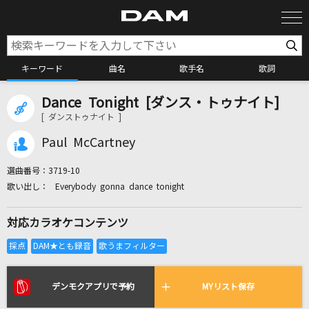
キーワード
曲名
歌手名
歌詞
Dance Tonight [ダンス・トゥナイト]
カラオケ検索
[ ダンストゥナイト ]
Paul McCartney
カラオケ店舗検索
選曲番号：
3719-10
Everybody gonna dance tonight
カラオケリクエスト
対応カラオケコンテンツ
全国りれき
リアルタイムで歌われている曲の一覧
デンモクアプリで予約
MYリスト保存