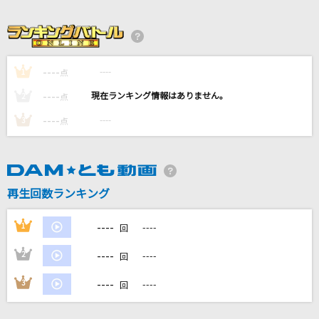
WanteD! WanteD!
Mrs. GREEN APPLE
[生音]島人ぬ宝
----
----
1
点
BEGIN
----
----
2
点
ワタリドリ
----
----
3
点
[Alexandros]
[生音]Any
Mr.Children
再生回数ランキング
もっと見る
----
1
----
回
----
2
----
回
DAMの新曲・ランキングなど
カラオケ最新情報をチェック！
----
3
----
回