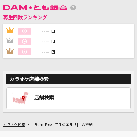
再生回数ランキング
DAMに会員登録・ログインして
カラオケをもっと楽しもう！
----
1
----
回
----
2
----
回
----
3
----
回
自宅でカラオケ歌い放題！
家族や友達と一緒に！練習にも！
カラオケ店舗検索
店舗検索
カラオケ検索
「Born Free [野生のエルザ]」の詳細