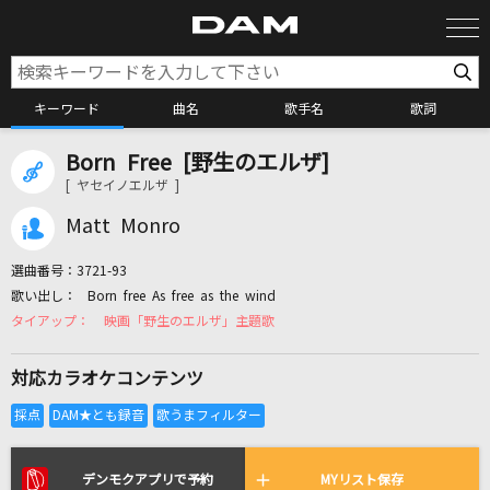
キーワード
曲名
歌手名
歌詞
Born Free [野生のエルザ]
カラオケ検索
[ ヤセイノエルザ ]
Matt Monro
カラオケ店舗検索
選曲番号：
3721-93
Born free As free as the wind
カラオケリクエスト
映画「野生のエルザ」主題歌
対応カラオケコンテンツ
全国りれき
リアルタイムで歌われている曲の一覧
デンモクアプリで予約
MYリスト保存