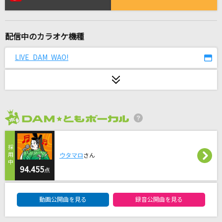
[生音]スパークル (movie ver.)
RADWIMPS
配信中のカラオケ機種
雨に濡れて
ZYYG,REV,ZARD&WANDS
LIVE DAM WAO!
エンコー少女
梨本うい feat.初音ミク
[オリカラ]最愛
2026年8月度
福山雅治
[生音]シグナル
ウタマロ
さん
WANIMA
94.455
点
DAM★ともボーカルエントリーランキング
NAO
動画公開曲を見る
録音公開曲を見る
HY