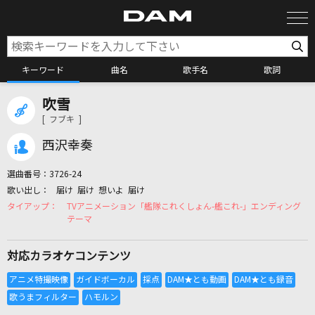
キーワード
曲名
歌手名
歌詞
吹雪
カラオケ検索
[ フブキ ]
西沢幸奏
カラオケ店舗検索
選曲番号：
3726-24
届け 届け 想いよ 届け
カラオケリクエスト
TVアニメーション「艦隊これくしょん-艦これ-」エンディング
テーマ
全国りれき
対応カラオケコンテンツ
リアルタイムで歌われている曲の一覧