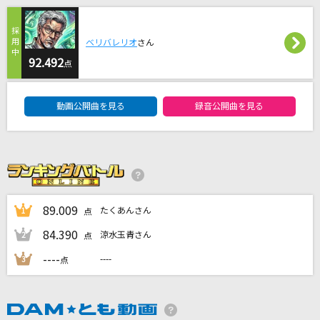
波乗りジョニー
桑田佳祐
ベリバレリオ
さん
92.492
Beautiful
点
WEST.
DAM★ともボーカルエントリーランキング
動画公開曲を見る
録音公開曲を見る
君セン!
iLiFE!
USOTSUKI
STARGLOW
89.009
たくあんさん
1
点
もっと見る
84.390
涼水玉青さん
2
点
----
----
3
点
DAMの新曲・ランキングなど
カラオケ最新情報をチェック！