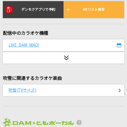
Fallen
EGOIST
デンモクアプリで予約
MYリスト保存
Overdose
なとり
配信中のカラオケ機種
君がいるだけで
LIVE DAM WAO!
米米CLUB
NEVER FALL IN LOVE AGAIN
サザンオールスターズ
吹雪に関連するカラオケ楽曲
[生音]ベサメムーチョ
吹雪(TVサイズ)
桂銀淑
DNA狂詩曲
ももいろクローバーZ
2026年8月度