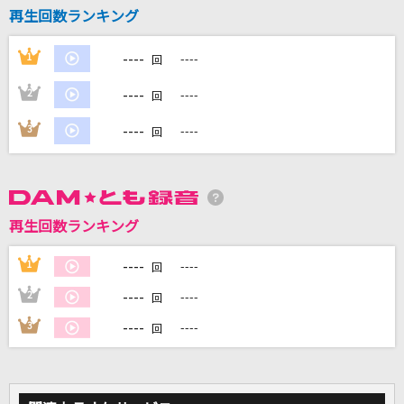
再生回数ランキング
DAMに会員登録・ログインして
----
1
----
回
カラオケをもっと楽しもう！
----
2
----
回
----
3
----
回
自宅でカラオケ歌い放題！
家族や友達と一緒に！練習にも！
再生回数ランキング
----
1
----
回
----
2
----
回
----
3
----
回