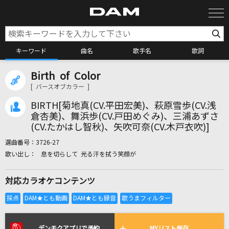
キーワード
曲名
歌手名
歌詞
Birth of Color
カラオケ検索
[ バースオブカラー ]
BIRTH[菊地真(CV.平田宏美)、萩原雪歩(CV.浅
カラオケ店舗検索
倉杏美)、舞浜歩(CV.戸田めぐみ)、三浦あずさ
(CV.たかはし智秋)、矢吹可奈(CV.木戸衣吹)]
選曲番号：
3726-27
カラオケリクエスト
息を切らして 光る汗を拭う笑顔が
対応カラオケコンテンツ
全国りれき
リアルタイムで歌われている曲の一覧
デンモクアプリで予約
MYリスト保存