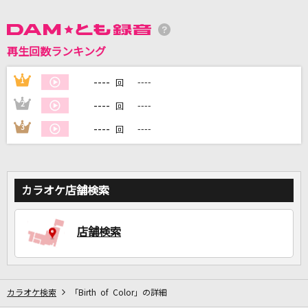
DAMに会員登録・ログインして
再生回数ランキング
カラオケをもっと楽しもう！
----
1
----
回
----
2
----
回
自宅でカラオケ歌い放題！
----
3
----
回
家族や友達と一緒に！練習にも！
カラオケ店舗検索
店舗検索
カラオケ検索
「Birth of Color」の詳細