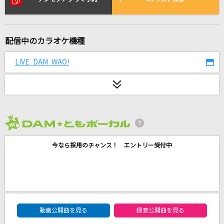
Re:start!!!
ヒプノシスマイク[Buster Bros!!!]
配信中のカラオケ機種
[生音]左右盲
ヨルシカ
LIVE DAM WAO!
[生音]メロディー
玉置浩二
夏宿り
2026年8月度
大神ミオ
今なら採用のチャンス！ エントリー受付中
愛くださいませ
≠ME
[生音]アイラブユー
DAM★ともボーカルエントリーランキング
back number
動画公開曲を見る
録音公開曲を見る