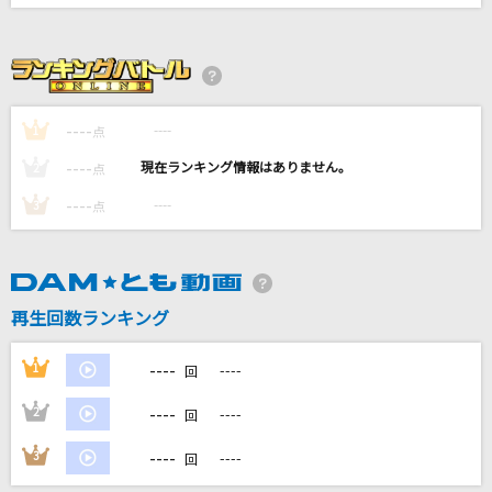
パーティーを止めないで
ヒプノシスマイク[伊弉冉一二三(CV.木島隆一)]
うるさ
----
Ayase
----
1
点
----
----
2
点
[生音]白い恋人達
----
----
3
点
桑田佳祐
[生音]今宵の月のように
エレファントカシマシ
再生回数ランキング
もっと見る
----
1
----
回
DAMの新曲・ランキングなど
----
2
----
回
カラオケ最新情報をチェック！
----
3
----
回