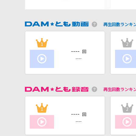
再生回数ランキ
1
2
----
回
----
再生回数ランキ
1
2
----
回
----