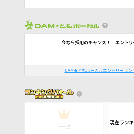
今なら採用のチャンス！ エントリ
DAM★ともボーカルエントリーラン
1
----
点
----