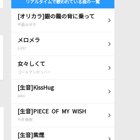
リアルタイムで歌われている曲の一覧
[オリカラ]銀の龍の背に乗って
中島みゆき
メロメラ
iLiFE!
女々しくて
ゴールデンボンバー
[生音]KissHug
aiko
[生音]PIECE OF MY WISH
今井美樹
[生音]紫煙