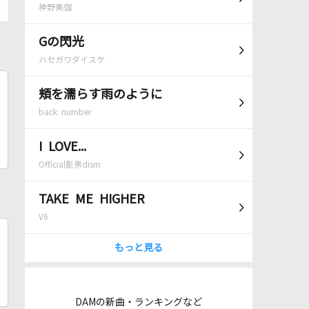
神野美伽
Gの閃光
ハセガワダイスケ
頬を濡らす雨のように
back number
I LOVE...
Official髭男dism
TAKE ME HIGHER
V6
もっと見る
DAMの新曲・ランキングなど