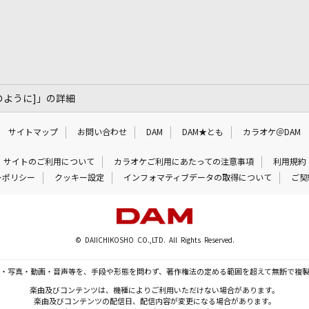
の愛のように]」の詳細
サイトマップ
お問い合わせ
DAM
DAM★とも
カラオケ＠DAM
サイトのご利用について
カラオケご利用にあたっての注意事項
利用規約
ーポリシー
クッキー設定
インフォマティブデータの取得について
ご契
© DAIICHIKOSHO CO.,LTD. All Rights Reserved.
・写真・動画・音声等を、手段や形態を問わず、著作権法の定める範囲を超えて無断で複
楽曲及びコンテンツは、機種によりご利用いただけない場合があります。
楽曲及びコンテンツの配信日、配信内容が変更になる場合があります。