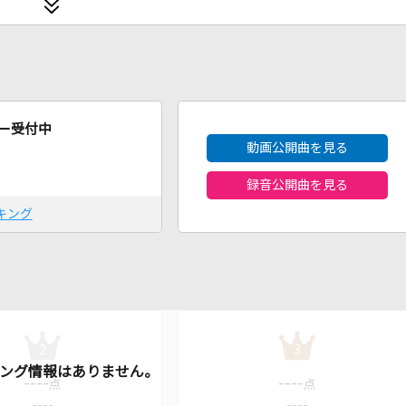
2026年8月度
ー受付中
動画公開曲を見る
録音公開曲を見る
キング
2
3
----
----
点
点
----
----