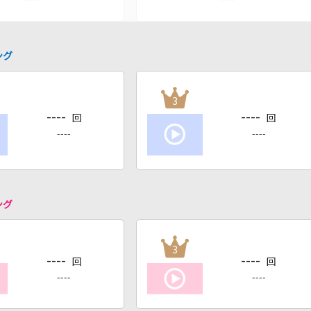
ング
3
----
----
回
回
----
----
ング
3
----
----
回
回
----
----