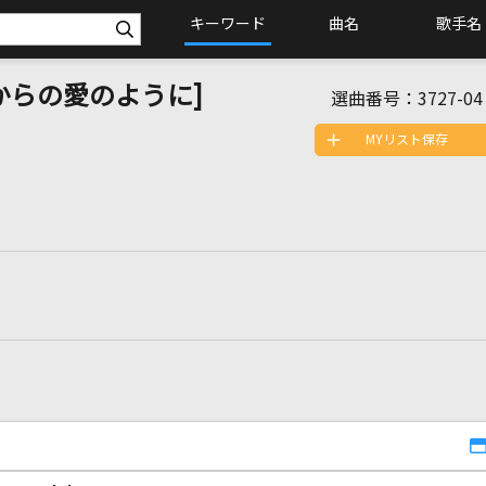
キーワード
曲名
歌手名
 [母からの愛のように]
選曲番号：
3727-04
MYリスト保存