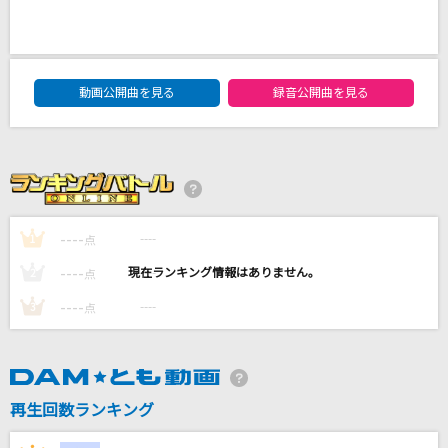
長い光
AKB48
DAM★ともボーカルエントリーランキング
[生音]The Long And Winding Road [ザ・ロン
動画公開曲を見る
録音公開曲を見る
グ・アンド・ワインディング・ロード]
The Beatles
感電(ビデオクリップバージョン)
米津玄師
----
----
1
点
Overdose
----
----
2
点
なとり
----
----
3
点
もっと見る
DAMの新曲・ランキングなど
再生回数ランキング
カラオケ最新情報をチェック！