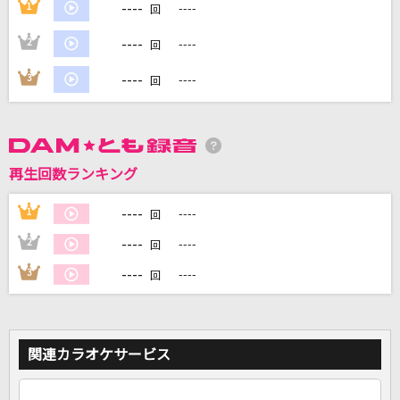
----
1
----
回
----
2
----
回
DAMに会員登録・ログインして
----
3
----
回
カラオケをもっと楽しもう！
再生回数ランキング
自宅でカラオケ歌い放題！
家族や友達と一緒に！練習にも！
----
1
----
回
----
2
----
回
----
3
----
回
関連カラオケサービス