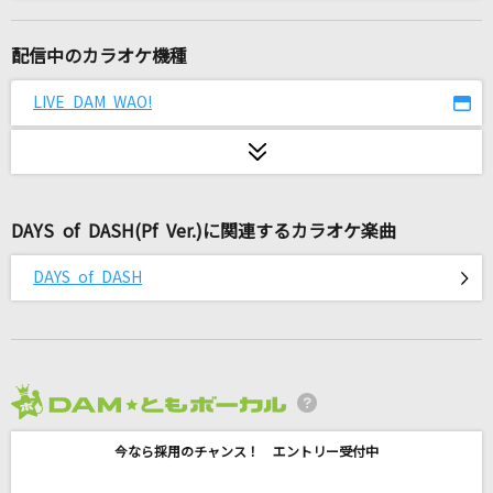
最後の雨2025
中西保志 × ユッコ・ミラー
配信中のカラオケ機種
[生音]さくらんぼ
LIVE DAM WAO!
大塚 愛
[生音]恋の予感
安全地帯
DAYS of DASH(Pf Ver.)に関連するカラオケ楽曲
イケナイ太陽(令和ver.)
DAYS of DASH
ORANGE RANGE
This Is Me [ディス・イズ・ミー]
Keala Settle & The Greatest Showman Ensemble
2026年8月度
[生音]瞬き
今なら採用のチャンス！ エントリー受付中
back number