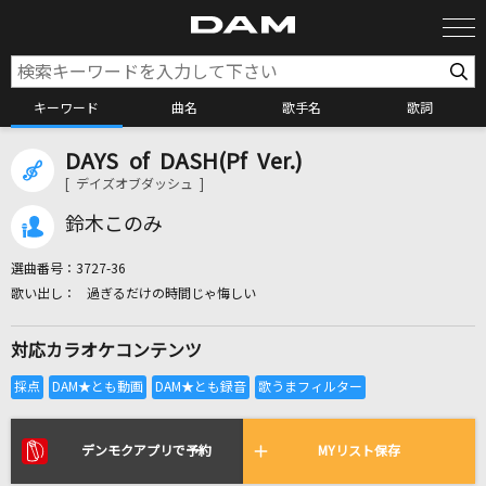
キーワード
曲名
歌手名
歌詞
DAYS of DASH(Pf Ver.)
カラオケ検索
[ デイズオブダッシュ ]
鈴木このみ
カラオケ店舗検索
選曲番号：
3727-36
過ぎるだけの時間じゃ悔しい
カラオケリクエスト
対応カラオケコンテンツ
全国りれき
リアルタイムで歌われている曲の一覧
デンモクアプリで予約
MYリスト保存