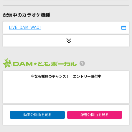
[生音]大都会
クリスタルキング
配信中のカラオケ機種
[良音]月光花
LIVE DAM WAO!
Janne Da Arc
[生音]LOVE～since 1999～
浜崎あゆみ&つんく
2026年8月度
[生音]言えないよ
今なら採用のチャンス！ エントリー受付中
郷ひろみ
[良音]HEAVEN
浜崎あゆみ
DAM★ともボーカルエントリーランキング
[生音]向日葵
動画公開曲を見る
録音公開曲を見る
Ado