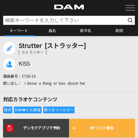
キーワード
曲名
歌手名
歌詞
Strutter [ストラッター]
カラオケ検索
[ ストラッター ]
KISS
カラオケ店舗検索
選曲番号：
3728-10
I know a thing or two about her
カラオケリクエスト
対応カラオケコンテンツ
全国りれき
リアルタイムで歌われている曲の一覧
デンモクアプリで予約
MYリスト保存