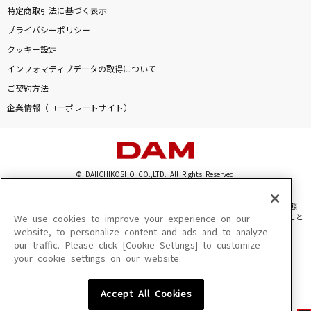
特定商取引法に基づく表示
プライバシーポリシー
クッキー設定
インフォマティブデータの取得について
ご契約方法
企業情報（コーポレートサイト）
© DAIICHIKOSHO CO.,LTD. All Rights Reserved.
このサイトに掲載されている一切の文章・画像・写真・動画・音声等を、手段や形態
を問わず、著作権法の定める範囲を超えて無断で複製、転載、ファイル化などすること
We use cookies to improve your experience on our
を禁じます。
website, to personalize content and ads and to analyze
our traffic. Please click [Cookie Settings] to customize
楽曲及びコンテンツは、機種によりご利用いただけない場合があります。
your cookie settings on our website.
楽曲及びコンテンツの配信日、配信内容が変更になる場合があります。
楽曲によりMYリスト保存ができない場合があります。
Accept All Cookies
JASRAC許諾番号
6602250213Y31015 6602250112Y38026 6602250240Y31015