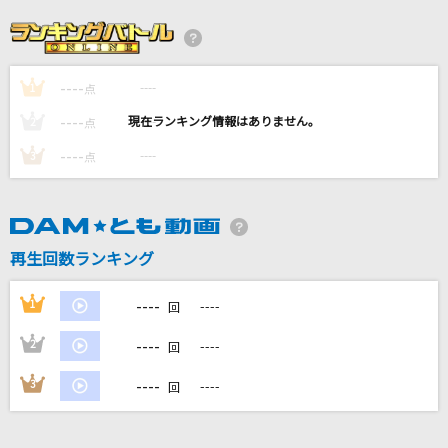
群青
YOASOBI
----
----
1
[生音]ボクノート
点
スキマスイッチ
----
----
2
点
----
----
3
点
とくべチュ、して
＝LOVE
Again
再生回数ランキング
Mr.Children
----
1
----
回
もっと見る
----
2
----
回
DAMの新曲・ランキングなど
----
3
----
回
カラオケ最新情報をチェック！