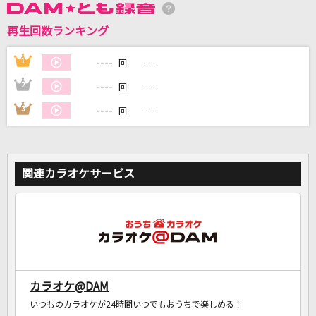
再生回数ランキング
DAMに会員登録・ログインして
カラオケをもっと楽しもう！
----
1
----
回
----
2
----
回
----
3
----
回
自宅でカラオケ歌い放題！
家族や友達と一緒に！練習にも！
関連カラオケサービス
カラオケ@DAM
いつものカラオケが24時間いつでもおうちで楽しめる！