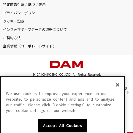
特定商取引法に基づく表示
プライバシーポリシー
クッキー設定
インフォマティブデータの取得について
ご契約方法
企業情報（コーポレートサイト）
© DAIICHIKOSHO CO.,LTD. All Rights Reserved.
このサイトに掲載されている一切の文章・画像・写真・動画・音声等を、手段や形態
を問わず、著作権法の定める範囲を超えて無断で複製、転載、ファイル化などすること
We use cookies to improve your experience on our
を禁じます。
website, to personalize content and ads and to analyze
our traffic. Please click [Cookie Settings] to customize
楽曲及びコンテンツは、機種によりご利用いただけない場合があります。
your cookie settings on our website.
楽曲及びコンテンツの配信日、配信内容が変更になる場合があります。
楽曲によりMYリスト保存ができない場合があります。
Accept All Cookies
JASRAC許諾番号
6602250213Y31015 6602250112Y38026 6602250240Y31015