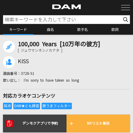
キーワード
曲名
歌手名
歌詞
100,000 Years [10万年の彼方]
カラオケ検索
[ ジュウマンネンノカナタ ]
KISS
カラオケ店舗検索
選曲番号：
3728-51
I'm sorry to have taken so long
カラオケリクエスト
対応カラオケコンテンツ
全国りれき
リアルタイムで歌われている曲の一覧
デンモクアプリで予約
MYリスト保存