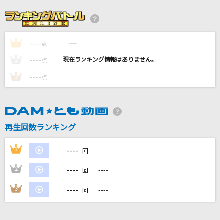
翼をください
桜高軽音部[平沢唯・秋山澪・田井中律・琴吹紬(CV:豊崎愛生、日笠陽
子、佐藤聡美、寿美菜子)]
----
----
1
点
CREAK
----
----
2
点
SixTONES
----
----
3
点
Stay
大浦祐一
[生音]水平線
再生回数ランキング
back number
----
1
----
回
もっと見る
----
2
----
回
----
3
----
DAMの新曲・ランキングなど
回
カラオケ最新情報をチェック！