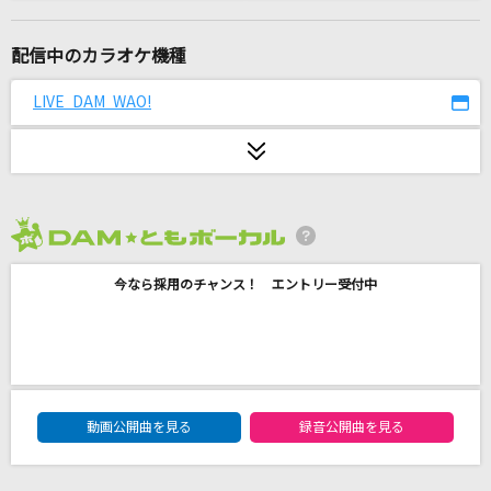
[生音]突然
FIELD OF VIEW(the FIELD OF VIEW)
配信中のカラオケ機種
盛り場おんな酒
LIVE DAM WAO!
大川栄策
僕らまた
SG
2026年8月度
ハナミズキ
今なら採用のチャンス！ エントリー受付中
一青 窈
ネーブルオレンジ
乃木坂46
DAM★ともボーカルエントリーランキング
LOVE AFFAIR～秘密のデート
動画公開曲を見る
録音公開曲を見る
サザンオールスターズ