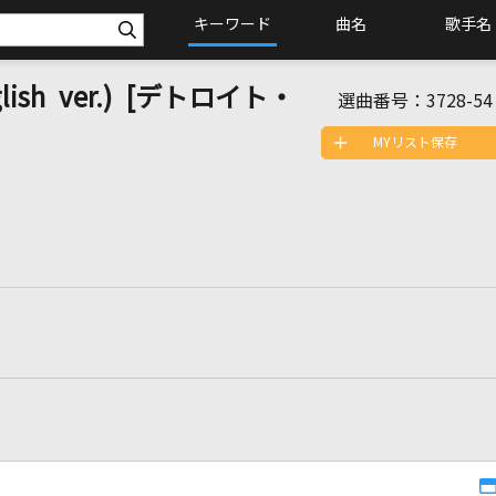
キーワード
曲名
歌手名
onglish ver.) [デトロイト・
選曲番号：
3728-54
MYリスト保存