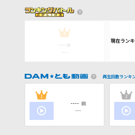
1
----
点
----
再生回数ランキ
1
2
----
回
----