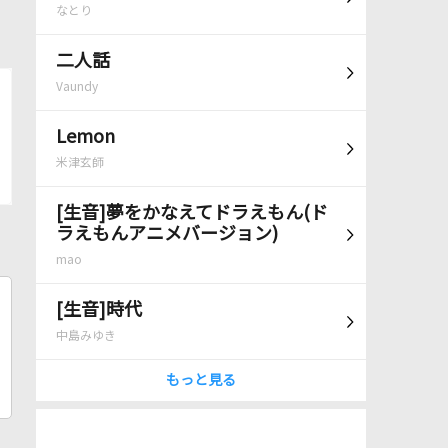
なとり
二人話
Vaundy
Lemon
米津玄師
[生音]夢をかなえてドラえもん(ド
ラえもんアニメバージョン)
mao
[生音]時代
中島みゆき
もっと見る