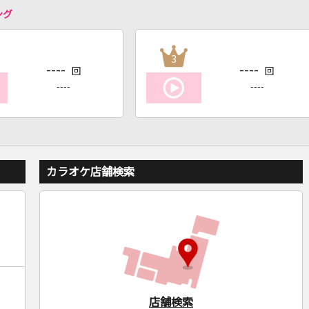
ング
3
----
----
回
回
----
----
カラオケ店舗検索
店舗検索