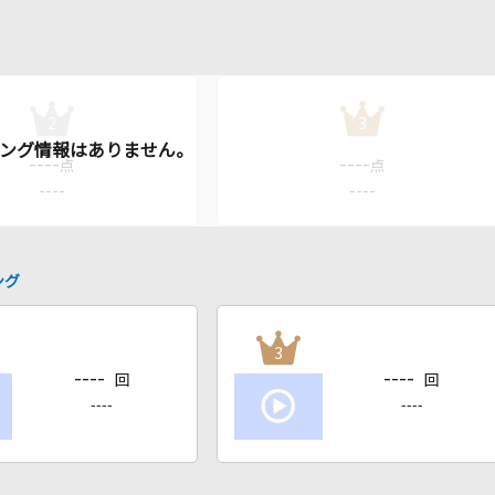
2
3
----
----
点
点
----
----
ング
3
----
----
回
回
----
----