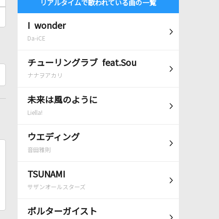
リアルタイムで歌われている曲の一覧
I wonder
Da-iCE
チューリングラブ feat.Sou
ナナヲアカリ
未来は風のように
Liella!
ウエディング
音田雅則
TSUNAMI
サザンオールスターズ
ポルターガイスト