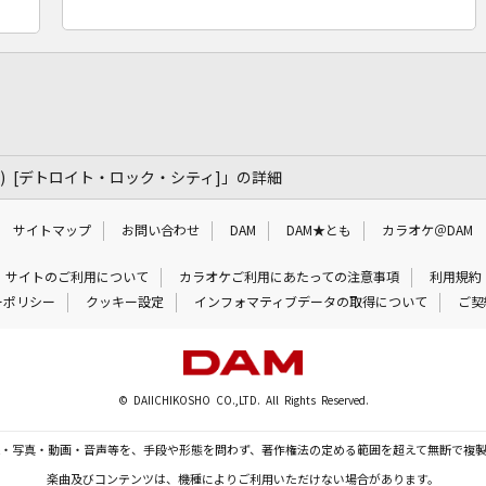
ish ver.) [デトロイト・ロック・シティ]」の詳細
サイトマップ
お問い合わせ
DAM
DAM★とも
カラオケ＠DAM
サイトのご利用について
カラオケご利用にあたっての注意事項
利用規約
ーポリシー
クッキー設定
インフォマティブデータの取得について
ご契
© DAIICHIKOSHO CO.,LTD. All Rights Reserved.
・写真・動画・音声等を、手段や形態を問わず、著作権法の定める範囲を超えて無断で複
楽曲及びコンテンツは、機種によりご利用いただけない場合があります。