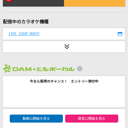
GIRI GIRI -アニメ映像 ver.-
鈴木雅之 feat. すぅ
配信中のカラオケ機種
XY&Z
サトシ(松本梨香)
LIVE DAM WAO!
hanataba
milet
HOWEVER
2026年8月度
GLAY
今なら採用のチャンス！ エントリー受付中
五等分の気持ち
中野家の五つ子(花澤香菜・竹達彩奈・伊藤美来・佐倉綾音・水瀬いのり)
winter fall
DAM★ともボーカルエントリーランキング
L'Arc-en-Ciel
動画公開曲を見る
録音公開曲を見る