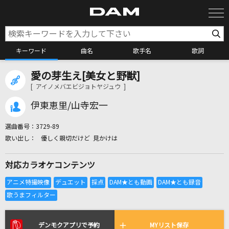
キーワード
曲名
歌手名
歌詞
愛の芽生え[美女と野獣]
カラオケ検索
[ アイノメバエビジョトヤジュウ ]
伊東恵里/山寺宏一
カラオケ店舗検索
選曲番号：
3729-89
優しく親切だけど 見かけは
カラオケリクエスト
対応カラオケコンテンツ
全国りれき
リアルタイムで歌われている曲の一覧
デンモクアプリで予約
MYリスト保存