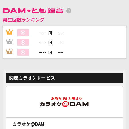
DAMに会員登録・ログインして
再生回数ランキング
カラオケをもっと楽しもう！
----
1
----
回
----
2
----
回
----
3
----
回
自宅でカラオケ歌い放題！
家族や友達と一緒に！練習にも！
関連カラオケサービス
カラオケ@DAM