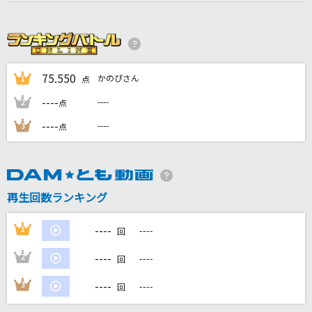
僕が僕じゃないみたいだ
SixTONES
[生音]元気を出して
75.550
かのぴさん
1
点
竹内まりや
----
----
2
点
[生音]ヒッチコック
----
----
3
点
ヨルシカ
Golden [ゴールデン]
HUNTR/X
再生回数ランキング
もっと見る
----
1
----
回
----
2
----
DAMの新曲・ランキングなど
回
カラオケ最新情報をチェック！
----
3
----
回