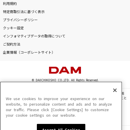
利用規約
特定商取引法に基づく表示
プライバシーポリシー
クッキー設定
インフォマティブデータの取得について
ご契約方法
企業情報（コーポレートサイト）
© DAIICHIKOSHO CO.,LTD. All Rights Reserved.
このサイトに掲載されている一切の文章・画像・写真・動画・音声等を、手段や形態
を問わず、著作権法の定める範囲を超えて無断で複製、転載、ファイル化などすること
We use cookies to improve your experience on our
を禁じます。
website, to personalize content and ads and to analyze
our traffic. Please click [Cookie Settings] to customize
楽曲及びコンテンツは、機種によりご利用いただけない場合があります。
your cookie settings on our website.
楽曲及びコンテンツの配信日、配信内容が変更になる場合があります。
楽曲によりMYリスト保存ができない場合があります。