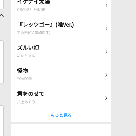
イケナイ太陽
ORANGE RANGE
 へ
『レッツゴー』(唯Ver.)
平沢唯(CV:豊崎愛生)
ズルい幻
めいちゃん
怪物
YOASOBI
君をのせて
井上あずみ
もっと見る