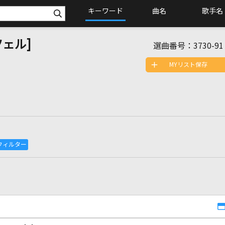
キーワード
曲名
歌手名
ェル]
選曲番号：
3730-91
MYリスト保存