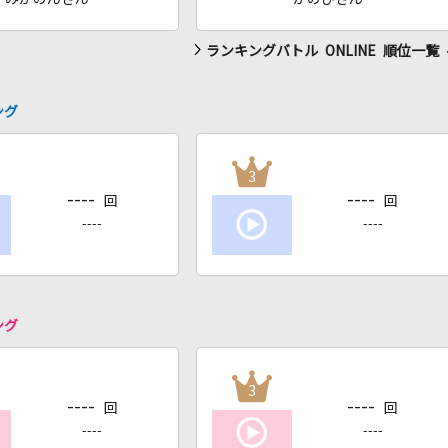
ランキングバトル ONLINE 順位一覧
ング
3
----
----
回
回
----
----
ング
3
----
----
回
回
----
----