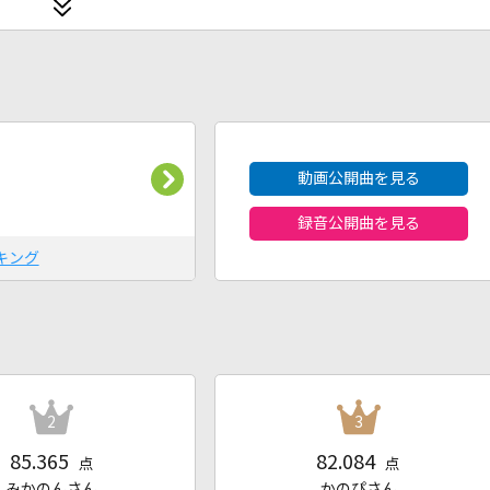
2026年8月度
動画公開曲を見る
録音公開曲を見る
キング
2
3
85.365
82.084
点
点
みかのんさん
かのぴさん