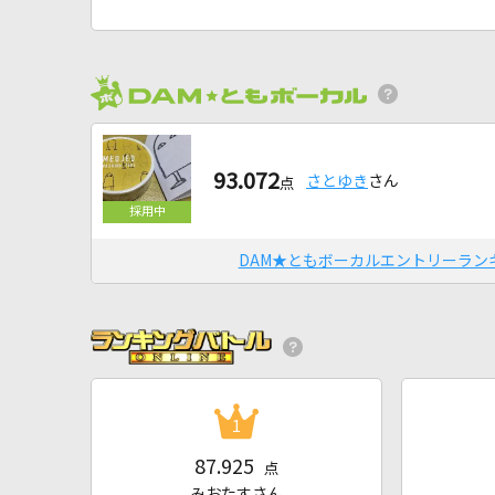
93.072
さとゆき
さん
点
DAM★ともボーカルエントリーラン
1
87.925
点
みおたすさん