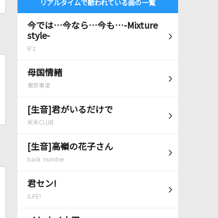
リアルタイムで歌われている曲の一覧
今では…今なら…今も…-Mixture
style-
B'z
母国情緒
東京事変
[生音]君がいるだけで
米米CLUB
[生音]高嶺の花子さん
back number
君セン!
iLiFE!