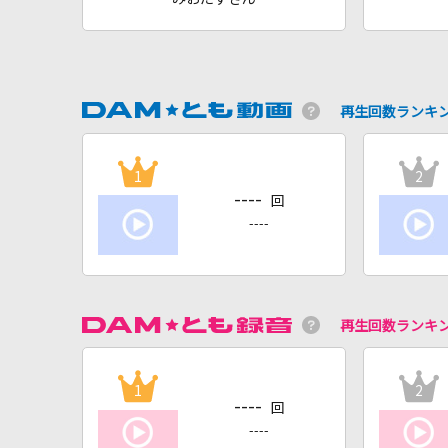
再生回数ランキ
1
2
----
回
----
再生回数ランキ
1
2
----
回
----