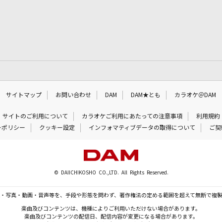
サイトマップ
お問い合わせ
DAM
DAM★とも
カラオケ＠DAM
サイトのご利用について
カラオケご利用にあたっての注意事項
利用規約
ーポリシー
クッキー設定
インフォマティブデータの取得について
ご契
© DAIICHIKOSHO CO.,LTD. All Rights Reserved.
・写真・動画・音声等を、手段や形態を問わず、著作権法の定める範囲を超えて無断で複
楽曲及びコンテンツは、機種によりご利用いただけない場合があります。
楽曲及びコンテンツの配信日、配信内容が変更になる場合があります。