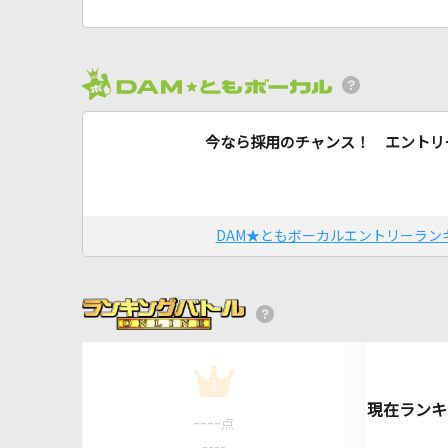
今なら採用のチャンス！ エントリ
DAM★ともボーカルエントリーラン
1
----
点
----