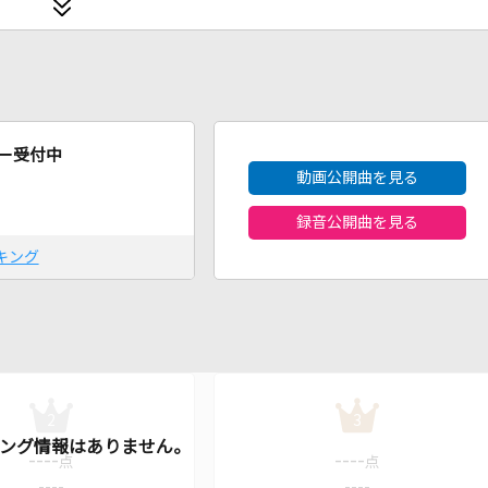
2026年8月度
ー受付中
動画公開曲を見る
録音公開曲を見る
キング
2
3
----
----
点
点
----
----