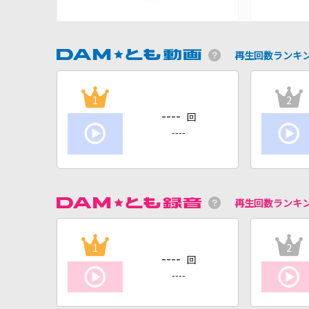
再生回数ランキ
1
2
----
回
----
再生回数ランキ
1
2
----
回
----