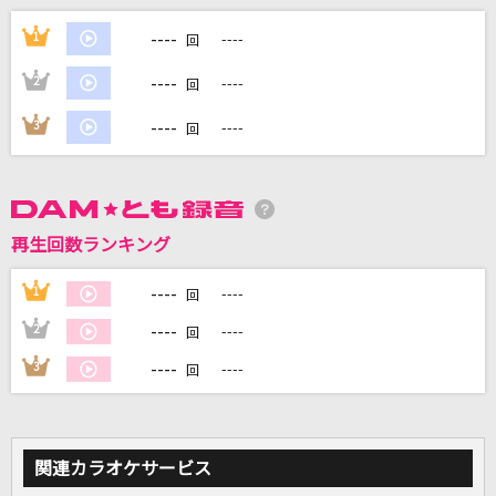
アポトーシス
----
1
----
回
Official髭男dism
----
2
----
回
私は最強
----
3
----
回
Mrs. GREEN APPLE
Prison Song [プリズン・ソング]
System Of A Down
再生回数ランキング
空
----
1
----
回
GENERATIONS from EXILE TRIBE
----
2
----
回
もっと見る
----
3
----
回
DAMの新曲・ランキングなど
カラオケ最新情報をチェック！
関連カラオケサービス