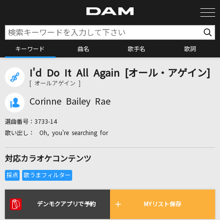
キーワード
曲名
歌手名
歌詞
I'd Do It All Again [オール・アゲイン]
カラオケ検索
[ オールアゲイン ]
Corinne Bailey Rae
カラオケ店舗検索
選曲番号：
3733-14
Oh, you're searching for
カラオケリクエスト
対応カラオケコンテンツ
全国りれき
リアルタイムで歌われている曲の一覧
デンモクアプリで予約
MYリスト保存