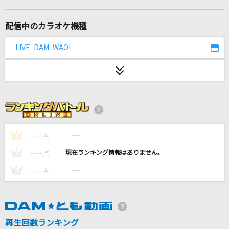
LOSER
米津玄師
配信中のカラオケ機種
プラトー
LIVE DAM WAO!
サカナクション
まちがいさがし
菅田将暉
[生音]水平線
back number
----
----
1
点
----
----
2
点
青のすみか
----
----
3
点
キタニタツヤ
[生音]イミテイション・ゴールド
山口百恵
再生回数ランキング