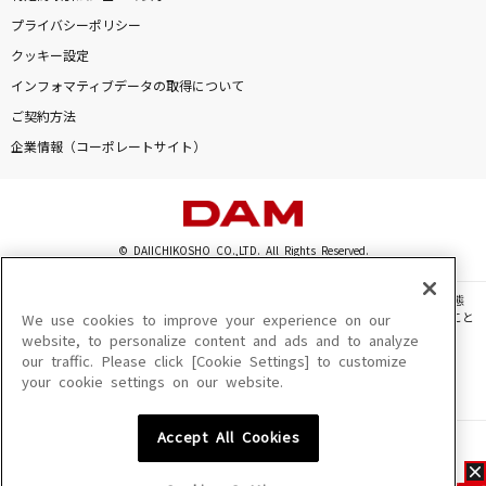
プライバシーポリシー
クッキー設定
インフォマティブデータの取得について
ご契約方法
企業情報（コーポレートサイト）
© DAIICHIKOSHO CO.,LTD. All Rights Reserved.
このサイトに掲載されている一切の文章・画像・写真・動画・音声等を、手段や形態
を問わず、著作権法の定める範囲を超えて無断で複製、転載、ファイル化などすること
We use cookies to improve your experience on our
を禁じます。
website, to personalize content and ads and to analyze
our traffic. Please click [Cookie Settings] to customize
楽曲及びコンテンツは、機種によりご利用いただけない場合があります。
your cookie settings on our website.
楽曲及びコンテンツの配信日、配信内容が変更になる場合があります。
楽曲によりMYリスト保存ができない場合があります。
Accept All Cookies
JASRAC許諾番号
6602250213Y31015 6602250112Y38026 6602250240Y31015
6602250241Y45122