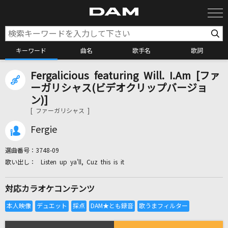
キーワード
曲名
歌手名
歌詞
Fergalicious featuring Will. I.Am [ファ
カラオケ検索
ーガリシャス(ビデオクリップバージョ
ン)]
[ ファーガリシャス ]
カラオケ店舗検索
Fergie
カラオケリクエスト
選曲番号：
3748-09
Listen up ya'll, Cuz this is it
全国りれき
対応カラオケコンテンツ
リアルタイムで歌われている曲の一覧