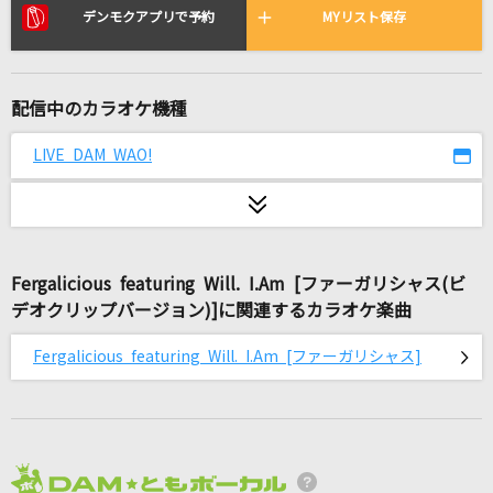
エゴロック
デンモクアプリで予約
MYリスト保存
すりぃ feat.鏡音レン
Jungle P
配信中のカラオケ機種
5050
LIVE DAM WAO!
シルエット
KANA-BOON
[生音]ゲレンデがとけるほど恋したい
Fergalicious featuring Will. I.Am [ファーガリシャス(ビ
広瀬香美
デオクリップバージョン)]に関連するカラオケ楽曲
[生音]ラブ・ストーリーは突然に
Fergalicious featuring Will. I.Am [ファーガリシャス]
小田和正
[生音]地上の星
中島みゆき