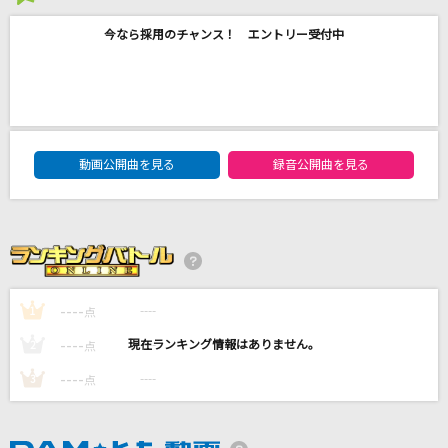
2026年8月度
[良音]全力少年
今なら採用のチャンス！ エントリー受付中
スキマスイッチ
碧い瞳のエリス
安全地帯
DAM★ともボーカルエントリーランキング
Two(Shota Watanabe / Ren Meguro)
動画公開曲を見る
録音公開曲を見る
Snow Man
宿命
Official髭男dism
----
----
1
点
もっと見る
----
----
2
点
DAMの新曲・ランキングなど
----
----
3
点
カラオケ最新情報をチェック！