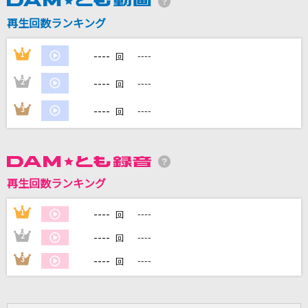
再生回数ランキング
DAMに会員登録・ログインして
カラオケをもっと楽しもう！
----
1
----
回
----
2
----
回
----
3
----
回
自宅でカラオケ歌い放題！
家族や友達と一緒に！練習にも！
再生回数ランキング
----
1
----
回
----
2
----
回
----
3
----
回