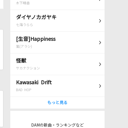
木下晴香
ダイヤノカガヤキ
七海うらら
[生音]Happiness
嵐(アラシ)
怪獣
サカナクション
Kawasaki Drift
BAD HOP
もっと見る
DAMの新曲・ランキングなど