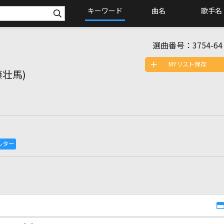
キーワード
曲名
歌手名
選曲番号：
3754-64
MYリスト保存
藤壮馬)