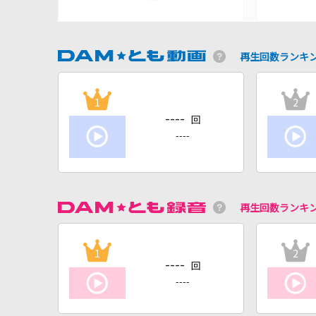
再生回数ランキ
1
2
----
回
----
再生回数ランキ
1
2
----
回
----