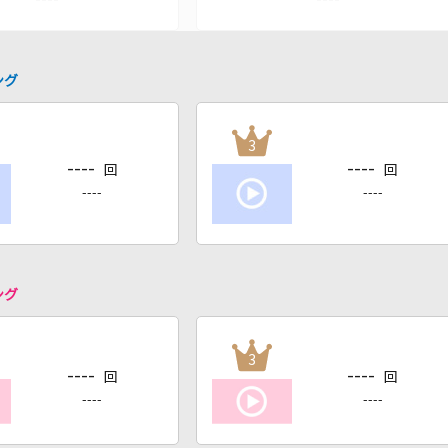
ング
3
----
----
回
回
----
----
ング
3
----
----
回
回
----
----