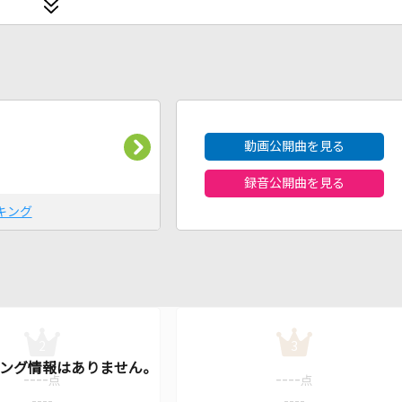
2026年8月度
動画公開曲を見る
録音公開曲を見る
キング
2
3
----
----
点
点
----
----