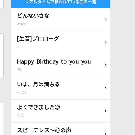
リアルタイムで歌われている曲の一覧
どんな小さな
wacci
[生音]プロローグ
Uru
Happy Birthday to you you
YUI
いま、月は満ちる
≒JOY
よくできました◎
莉犬
スピーチレス～心の声