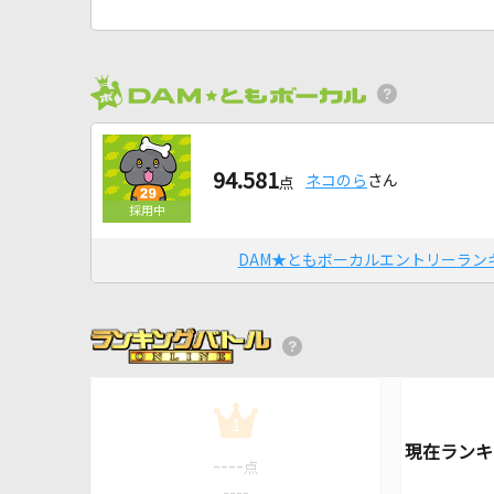
94.581
ネコのら
さん
点
DAM★ともボーカルエントリーラン
1
----
点
----