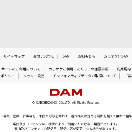
サイトマップ
お問い合わせ
DAM
DAM★とも
カラオケ＠DAM
サイトのご利用について
カラオケご利用にあたっての注意事項
利用規約
ーポリシー
クッキー設定
インフォマティブデータの取得について
ご契
© DAIICHIKOSHO CO.,LTD. All Rights Reserved.
・写真・動画・音声等を、手段や形態を問わず、著作権法の定める範囲を超えて無断で複
楽曲及びコンテンツは、機種によりご利用いただけない場合があります。
楽曲及びコンテンツの配信日、配信内容が変更になる場合があります。