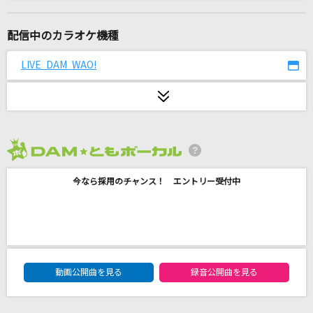
[生音]優しい雨
小泉今日子
配信中のカラオケ機種
君にこの声が 届きますように
LIVE DAM WAO!
谷本貴義
ビリヤニ
乃木坂46
2026年8月度
ANTENNA
今なら採用のチャンス！ エントリー受付中
Mrs. GREEN APPLE
初恋サイダー
Buono!
DAM★ともボーカルエントリーランキング
旅路
動画公開曲を見る
録音公開曲を見る
藤井 風