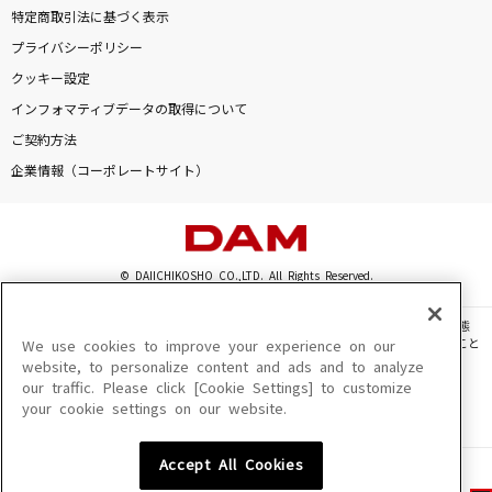
特定商取引法に基づく表示
プライバシーポリシー
クッキー設定
インフォマティブデータの取得について
ご契約方法
企業情報（コーポレートサイト）
© DAIICHIKOSHO CO.,LTD. All Rights Reserved.
このサイトに掲載されている一切の文章・画像・写真・動画・音声等を、手段や形態
を問わず、著作権法の定める範囲を超えて無断で複製、転載、ファイル化などすること
We use cookies to improve your experience on our
を禁じます。
website, to personalize content and ads and to analyze
our traffic. Please click [Cookie Settings] to customize
楽曲及びコンテンツは、機種によりご利用いただけない場合があります。
your cookie settings on our website.
楽曲及びコンテンツの配信日、配信内容が変更になる場合があります。
楽曲によりMYリスト保存ができない場合があります。
Accept All Cookies
JASRAC許諾番号
6602250213Y31015 6602250112Y38026 6602250240Y31015