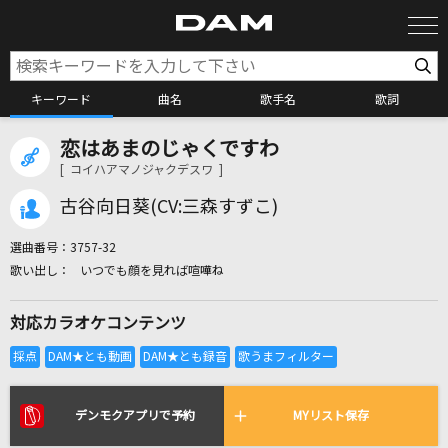
キーワード
曲名
歌手名
歌詞
恋はあまのじゃくですわ
カラオケ検索
[ コイハアマノジャクデスワ ]
古谷向日葵(CV:三森すずこ)
カラオケ店舗検索
選曲番号：
3757-32
いつでも顔を見れば喧嘩ね
カラオケリクエスト
対応カラオケコンテンツ
全国りれき
リアルタイムで歌われている曲の一覧
デンモクアプリで予約
MYリスト保存