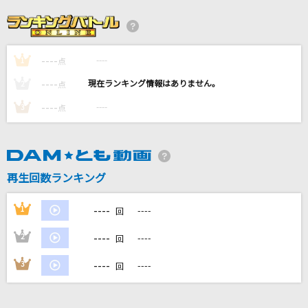
虹、僕 (Jesse)
SixTONES
----
----
1
Soranji
点
Mrs. GREEN APPLE
----
----
2
点
----
----
3
点
[生音]星座になれたら
結束バンド
シンデレラボーイ
再生回数ランキング
Saucy Dog
----
1
----
回
もっと見る
----
2
----
回
DAMの新曲・ランキングなど
----
3
----
回
カラオケ最新情報をチェック！