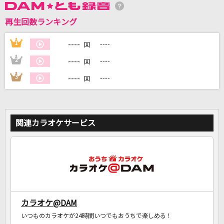
再生回数ランキング
DAMに会員登録・ログインして
カラオケをもっと楽しもう！
----
1
----
回
----
2
----
回
----
3
----
回
自宅でカラオケ歌い放題！
家族や友達と一緒に！練習にも！
関連カラオケサービス
カラオケ@DAM
いつものカラオケが24時間いつでもおうちで楽しめる！